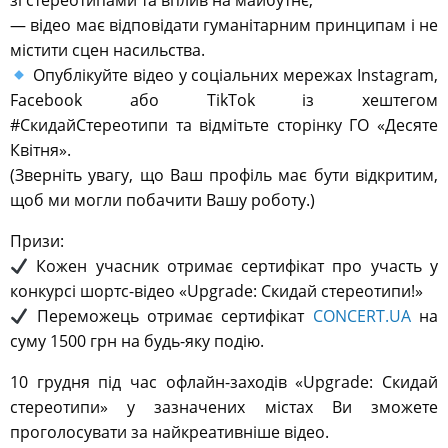
зі стереотипами та вплив на майбутнє;
— відео має відповідати гуманітарним принципам і не
містити сцен насильства.
Опублікуйте відео у соціальних мережах Instagram,
Facebook або TikTok із хештегом
#СкидайСтереотипи та відмітьте сторінку ГО «Десяте
Квітня».
(Зверніть увагу, що Ваш профіль має бути відкритим,
щоб ми могли побачити Вашу роботу.)
Призи:
Кожен учасник отримає сертифікат про участь у
конкурсі шортс-відео «Upgrade: Скидай стереотипи!»
Переможець отримає сертифікат
CONCERT.UA
на
суму 1500 грн на будь-яку подію.
10 грудня під час офлайн-заходів «Upgrade: Скидай
стереотипи» у зазначених містах Ви зможете
проголосувати за найкреативніше відео.