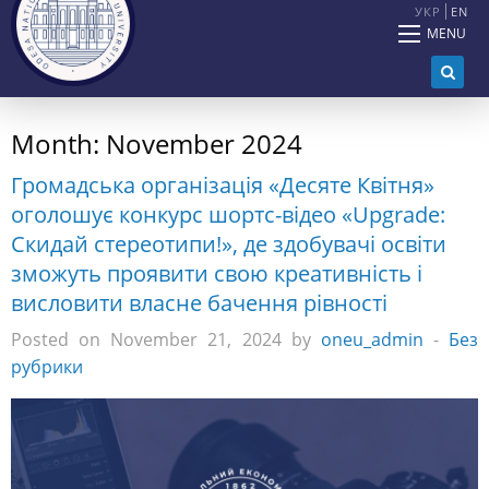
УКР
EN
MENU
Month:
November 2024
Громадська організація «Десяте Квітня»
оголошує конкурс шортс-відео «Upgrade:
Скидай стереотипи!», де здобувачі освіти
зможуть проявити свою креативність і
висловити власне бачення рівності
Posted on November 21, 2024 by
oneu_admin
-
Без
рубрики