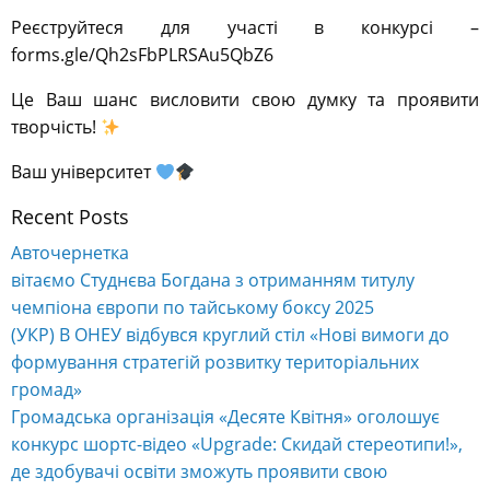
Реєструйтеся для участі в конкурсі –
forms.gle/Qh2sFbPLRSAu5QbZ6
Це Ваш шанс висловити свою думку та проявити
творчість!
Ваш університет
Recent Posts
Авточернетка
вітаємо Студнєва Богдана з отриманням титулу
чемпіона європи по тайському боксу 2025
(УКР) В ОНЕУ відбувся круглий стіл «Нові вимоги до
формування стратегій розвитку територіальних
громад»
Громадська організація «Десяте Квітня» оголошує
конкурс шортс-відео «Upgrade: Скидай стереотипи!»,
де здобувачі освіти зможуть проявити свою