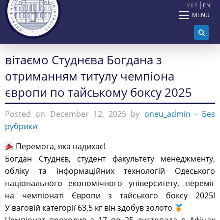
УКР
EN
MENU
вітаємо Студнєва Богдана з
отриманням титулу чемпіона
європи по тайському боксу 2025
Posted on December 12, 2025 by
oneu_admin
-
Без
рубрики
Перемога, яка надихає!
Богдан Студнєв, студент факультету менеджменту,
обліку та інформаційних технологій Одеського
національного економічного університету, переміг
на чемпіонаті Європи з тайського боксу 2025!
У ваговій категорії 63,5 кг він здобув золото