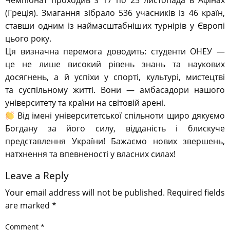
Чемпіонат проходив з 17 по 25 листопада в Афінах
(Греція). Змагання зібрало 536 учасників із 46 країн,
ставши одним із наймасштабніших турнірів у Європі
цього року.
Ця визначна перемога доводить: студенти ОНЕУ —
це не лише високий рівень знань та наукових
досягнень, а й успіхи у спорті, культурі, мистецтві
та суспільному житті. Вони — амбасадори нашого
університету та країни на світовій арені.
Від імені університетської спільноти щиро дякуємо
Богдану за його силу, відданість і блискуче
представлення України! Бажаємо нових звершень,
натхнення та впевненості у власних силах!
Leave a Reply
Your email address will not be published.
Required fields
are marked
*
Comment
*