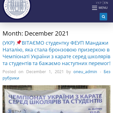
УКР
EN
MENU
Month:
December 2021
(УКР)
ВІТАЄМО студентку ФЕУП Мандажи
Наталію, яка стала бронзовою призеркою в
Чемпіонаті України з карате серед школярів
та студентів та бажаємо наступних перемог!
Posted on December 1, 2021 by
oneu_admin
-
Без
рубрики