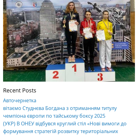
Recent Posts
Авточернетка
вітаємо Студнєва Богдана з отриманням титулу
чемпіона європи по тайському боксу 2025
(УКР) В ОНЕУ відбувся круглий стіл «Нові вимоги до
формування стратегій розвитку територіальних