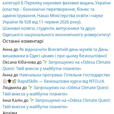
категорії Б Переліку наукових фахових видань України
(кластер – Економічні перетворення, бізнес та
адміністрування, Наказ Міністерства освіти і науки
України № 928 від 11 червня 2026 року).
Шановні колеги, студенти, випускники та друзі
Одеського національного економічного університету!
Останні коментарі
Анна
до
Як відзначити Всесвітній день музеїв та День
вишиванки в Одесі цікаво і при цьому безкоштовно!
Оксана Кібачова
до
Запрошуємо на «Odesa Climate
Quest: Твій внесок у майбутнє планети»
Анна
до
Навчальна програма: Готельне господарство
RapidSkills — безкоштовні курси від NTO.UA
Людмила
до
Запрошуємо на «Odesa Climate Quest:
Твій внесок у майбутнє планети»
Інна Калін
до
Запрошуємо на «Odesa Climate Quest:
Твій внесок у майбутнє планети»
Архіви