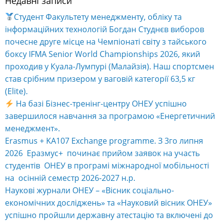
Недавні записи
Alternative:
Студент Факультету менеджменту, обліку та
інформаційних технологій Богдан Студнєв виборов
почесне друге місце на Чемпіонаті світу з тайського
боксу IFMA Senior World Championships 2026, який
проходив у Куала-Лумпурі (Малайзія). Наш спортсмен
став срібним призером у ваговій категорії 63,5 кг
(Elite).
На базі Бізнес-тренінг-центру ОНЕУ успішно
завершилося навчання за програмою «Енергетичний
менеджмент».
Erasmus + KA107 Exchange programme. З 3го липня
2026 Еразмус+ починає прийом заявок на участь
студентів ОНЕУ в програмі міжнародної мобільності
на осінній семестр 2026-2027 н.р.
Наукові журнали ОНЕУ – «Вісник соціально-
економічних досліджень» та «Науковий вісник ОНЕУ»
успішно пройшли державну атестацію та включені до