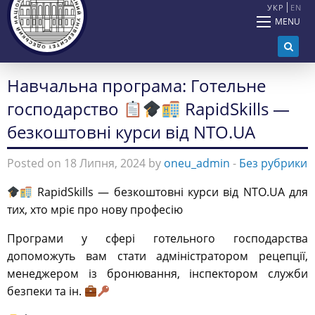
УКР
EN
MENU
Навчальна програма: Готельне
господарство
RapidSkills —
безкоштовні курси від NTO.UA
Posted on 18 Липня, 2024 by
oneu_admin
-
Без рубрики
RapidSkills — безкоштовні курси від NTO.UA для
тих, хто мріє про нову професію
Програми у сфері готельного господарства
допоможуть вам стати адміністратором рецепції,
менеджером із бронювання, інспектором служби
безпеки та ін.