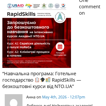
One
comment
on
“
Навчальна програма: Готельне
господарство
RapidSkills —
безкоштовні курси від NTO.UA
”
Анна on
May 4th, 2026 - 12:07pm
Доброго дня! Неймовірна академія!