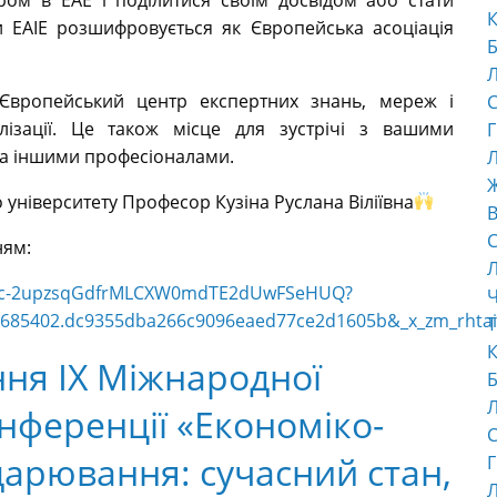
К
 EAIE розшифровується як Європейська асоціація
Б
Європейський центр експертних знань, мереж і
С
алізації. Це також місце для зустрічі з вашими
Г
ма іншими професіоналами.
Л
о університету Професор Кузіна Руслана Віліївна
В
С
ням:
tZElc-2upzsqGdfrMLCXW0mdTE2dUwFSeHUQ?
Ч
685402.dc9355dba266c9096eaed77ce2d1605b&_x_zm_rhtaid
Т
К
ня IХ Міжнародної
Б
нференції «Економіко-
С
дарювання: сучасний стан,
Г
Л