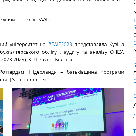
дякуючи проекту DAAD.
т
О
C
ний університет на
#EAIE2023
представляла Кузіна
 бухгалтерського обліку , аудиту та аналізу ОНЕУ,
2023-2025), KU Leuven, Бельгія.
б
Роттердам, Нідерланди – батьківщина програми
опи.
[/vc_column_text]
Q
І
C
Ч
Т