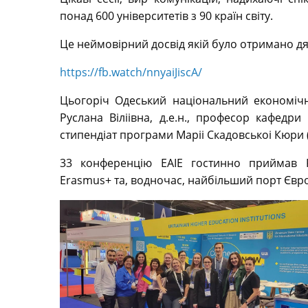
понад 600 університетів з 90 країн світу.
Це неймовірний досвід якій було отримано 
https://fb.watch/nnyaiJiscA/
Цьогоріч Одеський національний економіч
Руслана Віліівна, д.е.н., професор кафедри
стипендіат програми Маріі Скадовськоі Кюри (
33 конференцію EAIE гостинно приймав 
Erasmus+ та, водночас, найбільший порт Євр