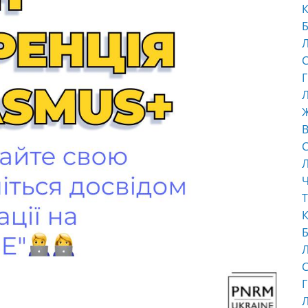
К
Б
С
Г
Л
В
С
Ч
Т
К
Б
С
Г
Л