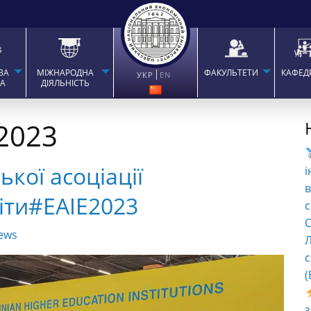
ВА
МІЖНАРОДНА
ФАКУЛЬТЕТИ
КАФЕД
УКР
EN
ТА
ДІЯЛЬНІСТЬ
2023
кої асоціації
і
в
віти#EAIE2023
с
C
ews
Л
с
(