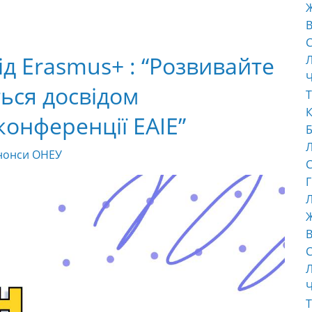
В
С
д Erasmus+ : “Розвивайте
Ч
ться досвідом
Т
К
 конференції EAIE”
Б
нонси ОНЕУ
С
Г
Л
В
С
Ч
Т