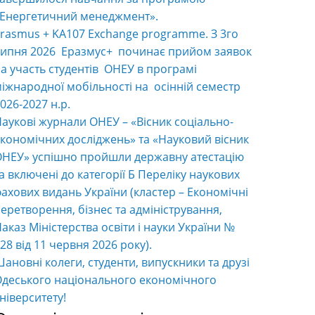
«Енергетичний менеджмент».
rasmus + KA107 Exchange programme. З 3го
ипня 2026 Еразмус+ починає прийом заявок
а участь студентів ОНЕУ в програмі
іжнародної мобільності на осінній семестр
026-2027 н.р.
аукові журнали ОНЕУ – «Вісник соціально-
кономічних досліджень» та «Науковий вісник
НЕУ» успішно пройшли державну атестацію
а включені до категорії Б Переліку наукових
ахових видань України (кластер – Економічні
еретворення, бізнес та адміністрування,
аказ Міністерства освіти і науки України №
28 від 11 червня 2026 року).
ановні колеги, студенти, випускники та друзі
деського національного економічного
ніверситету!