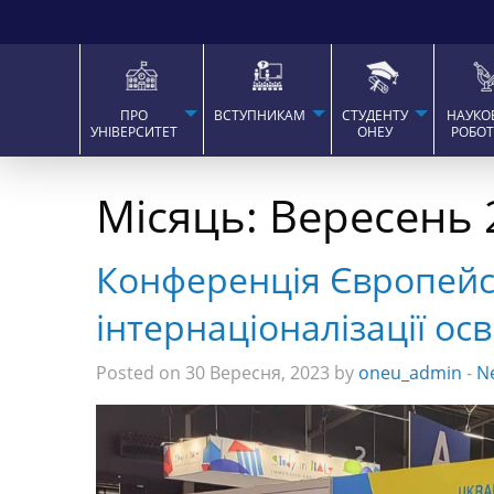
ПРО
ВСТУПНИКАМ
СТУДЕНТУ
НАУКО
УНІВЕРСИТЕТ
ОНЕУ
РОБО
Місяць:
Вересень 
Конференція Європейсь
інтернаціоналізації ос
Posted on 30 Вересня, 2023 by
oneu_admin
-
N