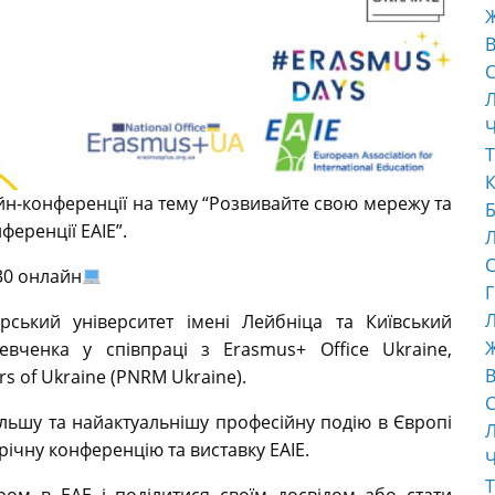
В
С
Ч
Т
К
н-конференції на тему “Розвивайте свою мережу та
Б
ференції EAIE”.
С
:30 онлайн
Г
Л
рський університет імені Лейбніца та Київський
евченка у співпраці з Erasmus+ Office Ukraine,
В
s of Ukraine (PNRM Ukraine).
С
ільшу та найактуальнішу професійну подію в Європі
річну конференцію та виставку EAIE.
Ч
Т
ером в EAE і поділитися своїм досвідом або стати