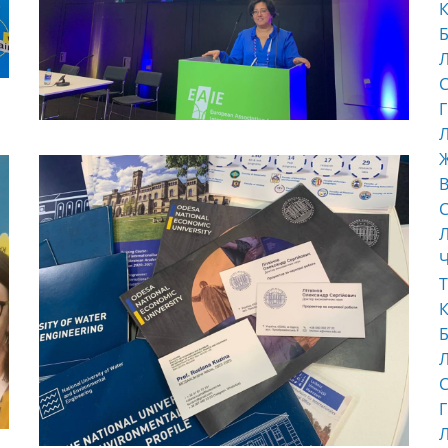
К
Б
С
Г
Л
В
С
Ч
Т
К
Б
С
Г
Л