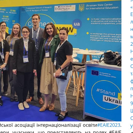
E
л
н
м
2
Н
е
О
т
ф
п
Н
9
Ш
О
кої асоціації інтернаціоналізації освіти
#EAIE2023
.
у
пікери, учасники, що представляють на полях #EAIE