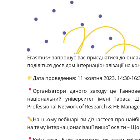
Erasmus+ запрошує вас приєднатися до онлай
поділіться досвідом інтернаціоналізації на кон
Дата проведення: 11 жовтня 2023, 14:30-16
Організатори даного заходу це Ганнове
національний університет імені Тараса Ш
Professional Network of Research & HE Manager
На цьому вебінарі ви дізнаєтеся про найб
на тему інтернаціоналізації вищої освіти – Що
Крім того, буде пояснено, як стати спік