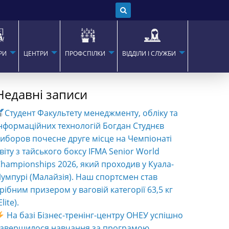
РИ
ЦЕНТРИ
ПРОФСПІЛКИ
ВІДДІЛИ І СЛУЖБИ
Недавні записи
Студент Факультету менеджменту, обліку та
нформаційних технологій Богдан Студнєв
иборов почесне друге місце на Чемпіонаті
віту з тайського боксу IFMA Senior World
hampionships 2026, який проходив у Куала-
умпурі (Малайзія). Наш спортсмен став
рібним призером у ваговій категорії 63,5 кг
Elite).
На базі Бізнес-тренінг-центру ОНЕУ успішно
завершилося навчання за програмою