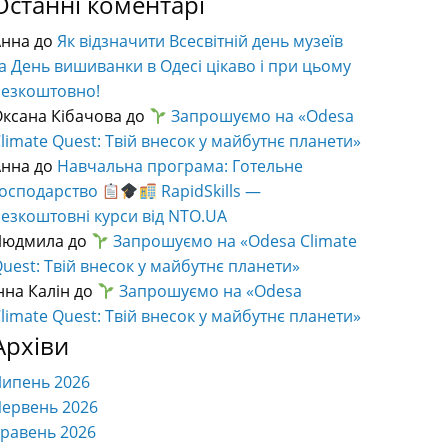
Останні коментарі
Анна
до
Як відзначити Всесвітній день музеїв
а День вишиванки в Одесі цікаво і при цьому
безкоштовно!
ксана Кібачова
до
Запрошуємо на «Odesa
limate Quest: Твій внесок у майбутнє планети»
Анна
до
Навчальна програма: Готельне
господарство
RapidSkills —
езкоштовні курси від NTO.UA
Людмила
до
Запрошуємо на «Odesa Climate
uest: Твій внесок у майбутнє планети»
нна Калін
до
Запрошуємо на «Odesa
limate Quest: Твій внесок у майбутнє планети»
Архіви
Липень 2026
ервень 2026
равень 2026