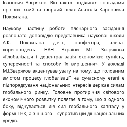
Іванович Звєряков. Він також поділився спогадами
про життєвий та творчий шлях Анатолія Карповича
Покритана.
Наукову частину роботи пленарного засідання
розпочато доповіддю представника наукової школи
А.К. Покритана д.е.н., професора, члена-
кореспондента НАН України М.І. Звєрякова
«Глобалізація і децентралізація економіки: сутність,
суперечності та способи їх вирішення». У докладі
М.І.Звєряков акцентував увагу на тому, що головним
змістом процесу глобалізації на сучасному етапі є
підпорядкуваня національних інтересів держав силам
глобального ринку. Головне протиріччя світового
економічного розвитку полягає в тому, що з одного
боку, відчувається дія сил глобального капіталу у
формі ТНК, а з іншого – супротив цій дії національних
урядів.