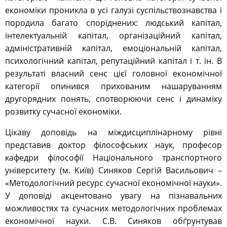
економіки проникла в усі галузі суспільствознавства і
породила багато споріднених: людський капітал,
інтелектуальній капітал, організаційний капітал,
адміністративній капітал, емоціональній капітал,
психологічний капітал, репутаційний капітал і т. ін. В
результаті власний сенс цієї головної економічної
категорії опинився прихованим нашаруванням
другорядних понять, спотворюючи сенс і динаміку
розвитку сучасної економіки.
Цікаву доповідь на міждисциплінарному рівні
представив доктор філософських наук, професор
кафедри філософії Національного транспортного
університету (м. Київ) Синяков Сергій Васильович –
«Методологічний ресурс сучасної економічної науки».
У доповіді акцентовано увагу на пізнавальних
можливостях та сучасних методологічних проблемах
економічної науки. С.В. Синяков обґрунтував