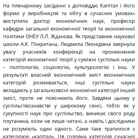
На пленарному засіданні з доповіддю Капітал і його
форми у виробництві та обігу в сучасних умовах»
виступила доктор економічних наук, професор
кафедри загальної економічної теорії та економічної
політики ОНЕУ Л.Л. Жданова. Як представник наукової
школи А.К. Покритана, Людмила Леонідівна звернула
увагу учасників конференції на проникнення
категорій економічної теорії у суміжні суспільні науки
– політологію, соціологію, культурологію і інш. У
результаті власний економічний зміст економічних
категорій розмивається, інші суспільні науки
вкладають у загальнозвісні економічні категорії інший
зміст, проте не пояснюють його. Завдяки цьому у
суспільствознавстві у широкому сенсі, тобто як у
сукупності наук про суспільство, виникає свого роду
плутанина, коли не лише читачі, а навіть і дослідники
не розуміють один одного. Саме таке трапилося з
категорією «капітал». Ця головна категорія сучасної