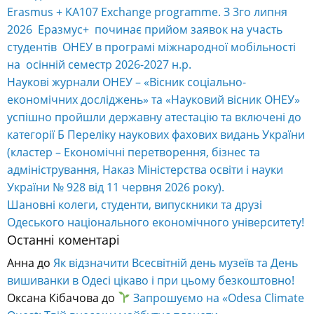
Erasmus + KA107 Exchange programme. З 3го липня
2026 Еразмус+ починає прийом заявок на участь
студентів ОНЕУ в програмі міжнародної мобільності
на осінній семестр 2026-2027 н.р.
Наукові журнали ОНЕУ – «Вісник соціально-
економічних досліджень» та «Науковий вісник ОНЕУ»
успішно пройшли державну атестацію та включені до
категорії Б Переліку наукових фахових видань України
(кластер – Економічні перетворення, бізнес та
адміністрування, Наказ Міністерства освіти і науки
України № 928 від 11 червня 2026 року).
Шановні колеги, студенти, випускники та друзі
Одеського національного економічного університету!
Останні коментарі
Анна
до
Як відзначити Всесвітній день музеїв та День
вишиванки в Одесі цікаво і при цьому безкоштовно!
Оксана Кібачова
до
Запрошуємо на «Odesa Climate