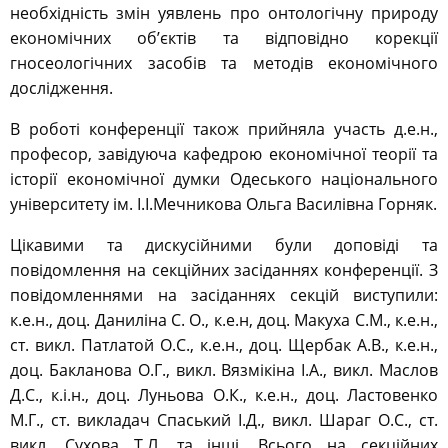
необхідність змін уявлень про онтологічну природу
економічних об’єктів та відповідно корекції
гносеологічних засобів та методів економічного
дослідження.
В роботі конференції також прийняла участь д.е.н.,
професор, завідуюча кафедрою економічної теорії та
історії економічної думки Одеського національного
університету ім. І.І.Мечникова Ольга Василівна Горняк.
Цікавими та дискусійними були доповіді та
повідомлення на секційних засіданнях конференції. З
повідомленнями на засіданнях секцій виступили:
к.е.н., доц. Даниліна С. О., к.е.н, доц. Макуха С.М., к.е.н.,
ст. викл. Патлатой О.С., к.е.н., доц. Щербак А.В., к.е.н.,
доц. Бакланова О.Г., викл. Вязмікіна І.А., викл. Маслов
Д.С., к.і.н., доц. Луньова О.К., к.е.н., доц. Ластовенко
М.Г., ст. викладач Спаський І.Д., викл. Шараг О.С., ст.
викл. Сухова Т.Л. та інші. Всього на секційних