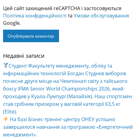
Цей сайт захищений reCAPTCHA і застосовуються
Політика конфіденційності
та
Умови обслуговування
Google.
Недавні записи
Alternative:
Студент Факультету менеджменту, обліку та
інформаційних технологій Богдан Студнєв виборов
почесне друге місце на Чемпіонаті світу з тайського
боксу IFMA Senior World Championships 2026, який
проходив у Куала-Лумпурі (Малайзія). Наш спортсмен
став срібним призером у ваговій категорії 63,5 кг
(Elite).
На базі Бізнес-тренінг-центру ОНЕУ успішно
завершилося навчання за програмою «Енергетичний
менеджмент».