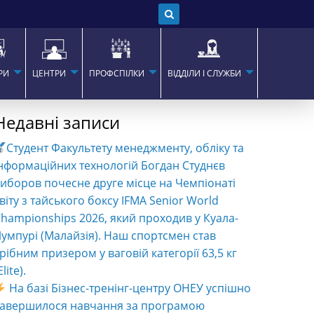
РИ
ЦЕНТРИ
ПРОФСПІЛКИ
ВІДДІЛИ І СЛУЖБИ
Недавні записи
Студент Факультету менеджменту, обліку та
нформаційних технологій Богдан Студнєв
иборов почесне друге місце на Чемпіонаті
віту з тайського боксу IFMA Senior World
hampionships 2026, який проходив у Куала-
умпурі (Малайзія). Наш спортсмен став
рібним призером у ваговій категорії 63,5 кг
Elite).
На базі Бізнес-тренінг-центру ОНЕУ успішно
завершилося навчання за програмою