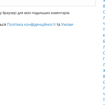
В
С
ому браузері для моїх подальших коментарів.
Ч
ться
Політика конфіденційності
та
Умови
Т
К
Б
С
Г
Л
В
С
Ч
Т