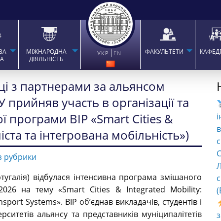
ВА
МІЖНАРОДНА
ФАКУЛЬТЕТИ
КАФЕД
УКР
EN
ТА
ДІЯЛЬНІСТЬ
ці з партнерами за альянсом
 прийняв участь в організації та
ї програми BIP «Smart Cities &
і
в
міста та інтегрована мобільність»)
с
C
з рубрики
Л
ртугалія) відбулася інтенсивна програма змішаного
с
026 на тему «Smart Cities & Integrated Mobility:
(
ansport Systems». BIP об’єднав викладачів, студентів і
рситетів альянсу та представників муніципалітетів