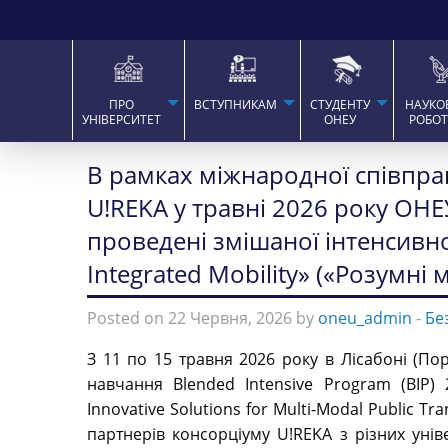
ПРО
ВСТУПНИКАМ
СТУДЕНТУ
НАУКО
УНІВЕРСИТЕТ
ОНЕУ
РОБО
В рамках міжнародної співпра
U!REKA у травні 2026 року ОНЕУ
проведені змішаної інтенсивно
Integrated Mobility» («Розумні 
Posted on 22 Червня, 2026 by
oneu_admin
-
Бе
З 11 по 15 травня 2026 року в Лісабоні (По
навчання Blended Intensive Program (BIP) 2
Innovative Solutions for Multi-Modal Public Tr
партнерів консорціуму U!REKA з різних уніве