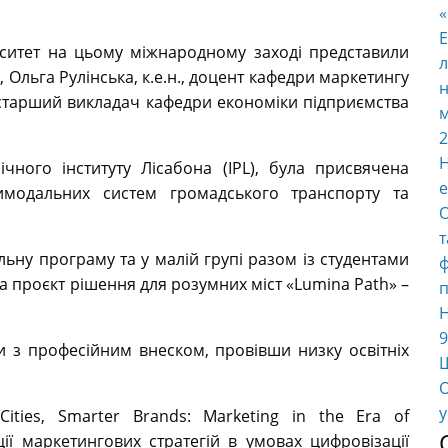
E
ситет на цьому міжнародному заході представили
л
 Ольга Рулінська, к.е.н., доцент кафедри маркетингу
н
 старший викладач кафедри економіки підприємства
м
2
Н
чного інституту Лісабона (IPL), була присвячена
е
имодальних систем громадського транспорту та
О
т
ну програму та у малій групі разом із студентами
ф
а проєкт рішення для розумних міст «Lumina Path» –
п
Н
9
 з професійним внеском, провівши низку освітніх
Ш
О
у
ities, Smarter Brands: Marketing in the Era of
ції маркетингових стратегій в умовах цифровізації