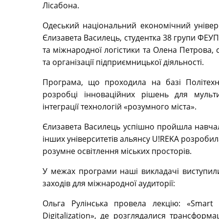
Лісабона.
Одеський національний економічний універ
Єлизавета Василець, студентка 38 групи ФЕУП,
та міжнародної логістики та Олена Петрова,
та організації підприємницької діяльності.
Програма, що проходила на базі Політехні
розробці інноваційних рішень для мульт
інтеграції технологій «розумного міста».
Єлизавета Василець успішно пройшла навчаль
інших університетів альянсу U!REKA розробил
розумне освітлення міських просторів.
У межах програми наші викладачі виступили
заходів для міжнародної аудиторії:
Ольга Рулінська провела лекцію: «Smart C
Digitalization», де розглядалися трансформа