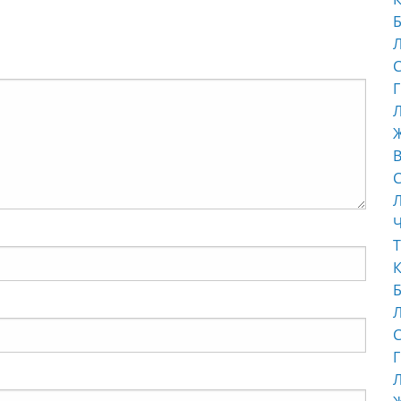
Б
С
Г
Л
В
С
Ч
Т
К
Б
С
Г
Л