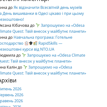
Анна
до
Як відзначити Всесвітній день музеїв
а День вишиванки в Одесі цікаво і при цьому
безкоштовно!
ксана Кібачова
до
Запрошуємо на «Odesa
limate Quest: Твій внесок у майбутнє планети»
Анна
до
Навчальна програма: Готельне
господарство
RapidSkills —
езкоштовні курси від NTO.UA
Людмила
до
Запрошуємо на «Odesa Climate
uest: Твій внесок у майбутнє планети»
нна Калін
до
Запрошуємо на «Odesa
limate Quest: Твій внесок у майбутнє планети»
Архіви
Липень 2026
ервень 2026
равень 2026
вітень 2026