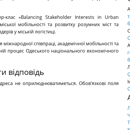
т
клас «Balancing Stakeholder Interests in Urban
міської мобільності та розвитку розумних міст та
О
ерів у міській логістиці.
C
я міжнародної співпраці, академічної мобільності та
ній процес Одеського національного економічного
б
и відповідь
Q
І
адреса не оприлюднюватиметься.
Обов’язкові поля
C
Ч
Т
К