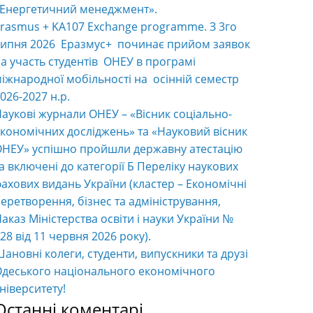
«Енергетичний менеджмент».
rasmus + KA107 Exchange programme. З 3го
ипня 2026 Еразмус+ починає прийом заявок
а участь студентів ОНЕУ в програмі
іжнародної мобільності на осінній семестр
026-2027 н.р.
аукові журнали ОНЕУ – «Вісник соціально-
кономічних досліджень» та «Науковий вісник
НЕУ» успішно пройшли державну атестацію
а включені до категорії Б Переліку наукових
ахових видань України (кластер – Економічні
еретворення, бізнес та адміністрування,
аказ Міністерства освіти і науки України №
28 від 11 червня 2026 року).
ановні колеги, студенти, випускники та друзі
деського національного економічного
ніверситету!
Останні коментарі