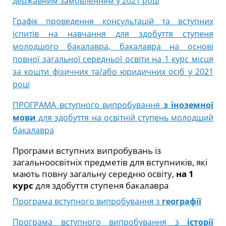
державним замовленням у 2021 році
Графік проведення консультацій та вступних
іспитів на навчання для здобуття ступеня
молодшого бакалавра, бакалавра на основі
повної загальної середньої освіти на 1 курс місця
за кошти фізичних та/або юридичних осіб у 2021
році
ПРОГРАМА вступного випробування
з іноземної
мови
для здобуття на освітній ступень молодший
бакалавра
Програми вступних випробувань із
загальноосвітніх предметів для вступників, які
мають повну загальну середню освіту,
на 1
курс
для здобуття ступеня бакалавра
Програма вступного випробування з
географії
Програма вступного випробування з
історії