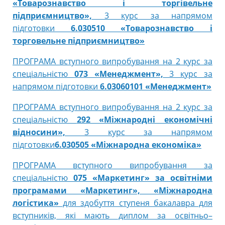
«Товарознавство і торгівельне
підприємництво»,
3 курс за напрямом
підготовки
6.030510 «Товарознавство і
торговельне підприємництво»
ПРОГРАМА вступного випробування на 2 курс за
спеціальністю
073 «Менеджмент»,
3 курс за
напрямом підготовки
6.03060101 «Менеджмент»
ПРОГРАМА вступного випробування на 2 курс за
спеціальністю
292 «Міжнародні економічні
відносини»,
3 курс за напрямом
підготовки
6.030505 «Міжнародна економіка»
ПРОГРАМА вступного випробування за
спеціальністю
075 «Маркетинг» за освітніми
програмами «Маркетинг», «Міжнародна
логістика»
для здобуття ступеня бакалавра для
вступників, які мають диплом за освітньо–