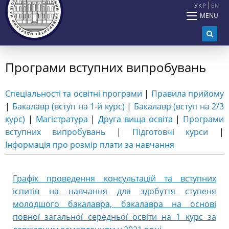
УКР
EN
MENU
Програми вступних випробувань
Спеціальностi та освітні програми
|
Правила прийому
|
Бакалавр (вступ на 1-й курс)
|
Бакалавр (вступ на 2/3
курс)
|
Магістратура
|
Друга вища освіта
|
Програми
вступних випробувань
|
Підготовчі курси
|
Інформація про розмір плати за навчання
Графік проведення консультацій та вступних
іспитів на навчання для здобуття ступеня
молодшого бакалавра, бакалавра на основі
повної загальної середньої освіти на 1 курс за