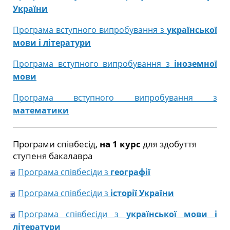
України
Програма вступного випробування з
української
мови і літератури
Програма вступного випробування з
іноземної
мови
Програма вступного випробування з
математики
Програми співбесід,
на 1 курс
для здобуття
ступеня бакалавра
Програма співбесіди з
географії
Програма співбесіди з
історії України
Програма співбесіди з
української мови і
літератури