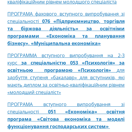
кваліфікаційним рівнем молодшого спеціаліста
ПРОГРАМА фахового вступного випробування зі
спеціальності
076 «Підприємництво, торгівля
та біржова діяльність» за освітніми
програмами «Економіка та планування
бізнесу», «Муніципальна економіка»
ПРОГРАММА
вступного випробування на 2-3
курс
за спеціальністю 053 «Психологія»
за
освітньою програмою «Психологія»
для
здобуття ступеня «бакалавр»
для вступників, які
мають диплом
за освітньо-кваліфікаційним рівнем
«молодший спеціаліст»
ПРОГРАМА вступного випробування зі
спеціальності
051
«Економіка» освітня
програма «Світова економіка та моделі
функціонування господарських систем»