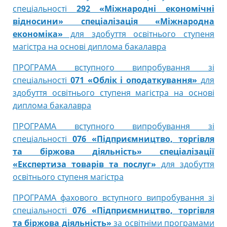
спеціальності
292 «Міжнародні економічні
відносини» спеціалізація «Міжнародна
економіка»
для здобуття освітнього ступеня
магістра на основі диплома бакалавра
ПРОГРАМА вступного випробування зі
спеціальності
071 «Облік і оподаткування»
для
здобуття освітнього ступеня магістра на основі
диплома бакалавра
ПРОГРАМА вступного випробування зі
спеціальності
076 «Підприємництво, торгівля
та біржова діяльність» спеціалізації
«Експертиза товарів та послуг»
для здобуття
освітнього ступеня магістра
ПРОГРАМА фахового вступного випробування зі
спеціальності
076 «Підприємництво, торгівля
та біржова діяльність»
за освітніми програмами