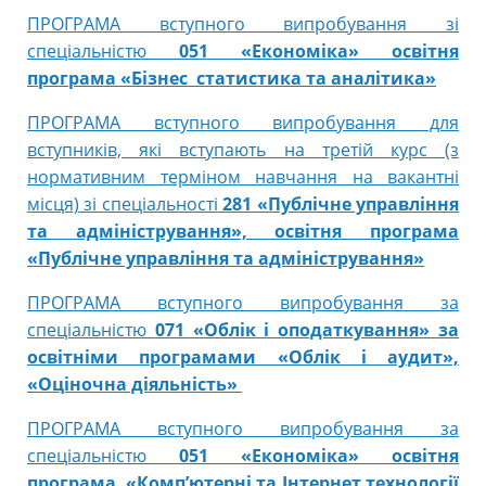
ПРОГРАМА вступного випробування зі
спеціальністю
051 «Економіка» освітня
програма «Бізнес статистика та аналітика»
ПРОГРАМА вступного випробування для
вступників, які вступають на третій курс (з
нормативним терміном навчання на вакантні
місця) зі спеціальності
281 «Публічне управління
та адміністрування», освітня програма
«Публічне управління та адміністрування»
ПРОГРАМА вступного випробування за
спеціальністю
071 «Облік і оподаткування» за
освітніми програмами «Облік і аудит»,
«Оціночна діяльність»
ПРОГРАМА вступного випробування за
спеціальністю
051 «Економіка» освітня
програма «Комп’ютерні та Інтернет технології