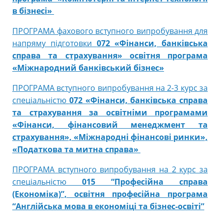
в бізнесі»
ПРОГРАМА фахового вступного випробування для
напряму підготовки
072 «Фінанси, банківська
справа та страхування» освітня програма
«Міжнародний банківський бізнес»
ПРОГРАМА вступного випробування на 2-3 курс за
спеціальністю
072 «Фінанси, банківська справа
та страхування за освітніми програмами
«Фінанси, фінансовий менеджмент та
страхування», «Міжнародні фінансові ринки»,
«Податкова та митна справа»
ПРОГРАМА вступного випробування на 2 курс за
спеціальністю
015 “Професійна справа
(Економіка)”, освітня професійна програма
“Англійська мова в економіці та бізнес-освіті”