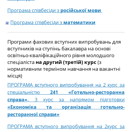
Програма співбесіди з
російської мови
Програма співбесіди з
математики
Програми фахових вступних випробувань для
вступників на ступінь бакалавра на основі
освітньо-кваліфікаційного рівня молодшого
спеціаліста
на другий (третій) курс
(з
нормативним терміном навчання на вакантні
місця)
ПРОГРАМА вступного випробування на 2 курс за
спеціальністю
241 «Готельно-ресторанна
справа»,
3 курс за напрямом підготовки
«Економіка та організація готельно-
ресторанної справи»
ПРОГРАМА вступного випробування на 2курс за