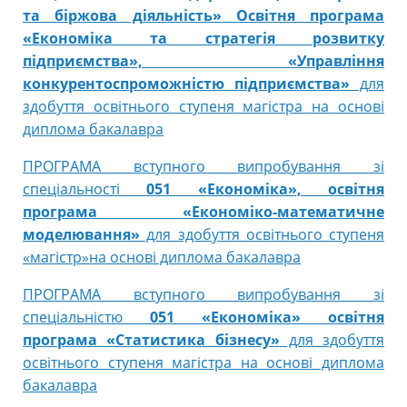
та біржова діяльність»
Освітня програма
«Економіка та стратегія розвитку
підприємства», «Управління
конкурентоспроможністю підприємства»
для
здобуття освітнього ступеня магістра на основі
диплома бакалавра
ПРОГРАМА вступного випробування зі
спеціальності
051 «Економіка», освітня
програма «Економіко-математичне
моделювання»
для здобуття освітнього ступеня
«магістр»на основі диплома бакалавра
ПРОГРАМА вступного випробування зі
спеціальністю
051 «Економіка» освітня
програма «Статистика бізнесу»
для здобуття
освітнього ступеня магістра на основі диплома
бакалавра