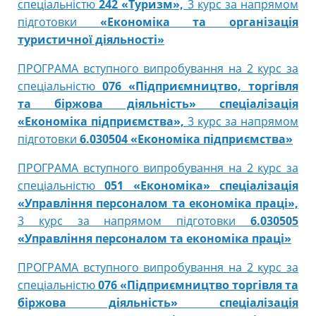
спеціальністю
242 «Туризм»,
3 курс за напрямом
підготовки
«Економіка та організація
туристичної діяльності»
ПРОГРАМА вступного випробування на 2 курс за
спеціальністю
076 «Підприємництво, торгівля
та біржова діяльність» спеціалізація
«Економіка підприємства»,
3 курс за напрямом
підготовки
6.030504 «Економіка підприємства»
ПРОГРАМА вступного випробування на 2 курс за
спеціальністю
051 «Економіка» спеціалізація
«Управління персоналом та економіка праці»,
3 курс за напрямом підготовки
6.030505
«Управління персоналом та економіка праці»
ПРОГРАМА вступного випробування на 2 курс за
спеціальністю
076 «Підприємництво торгівля та
біржова діяльність» спеціалізація