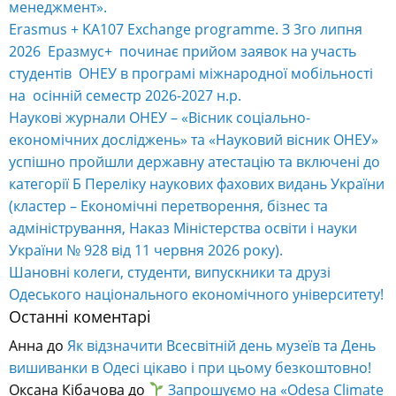
менеджмент».
Erasmus + KA107 Exchange programme. З 3го липня
2026 Еразмус+ починає прийом заявок на участь
студентів ОНЕУ в програмі міжнародної мобільності
на осінній семестр 2026-2027 н.р.
Наукові журнали ОНЕУ – «Вісник соціально-
економічних досліджень» та «Науковий вісник ОНЕУ»
успішно пройшли державну атестацію та включені до
категорії Б Переліку наукових фахових видань України
(кластер – Економічні перетворення, бізнес та
адміністрування, Наказ Міністерства освіти і науки
України № 928 від 11 червня 2026 року).
Шановні колеги, студенти, випускники та друзі
Одеського національного економічного університету!
Останні коментарі
Анна
до
Як відзначити Всесвітній день музеїв та День
вишиванки в Одесі цікаво і при цьому безкоштовно!
Оксана Кібачова
до
Запрошуємо на «Odesa Climate