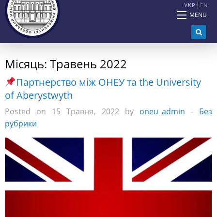
УКР
EN
MENU
Місяць:
Травень 2022
Партнерство між ОНЕУ та the University
of Aberystwyth
Posted on 15 Травня, 2022 by
oneu_admin
-
Без
рубрики