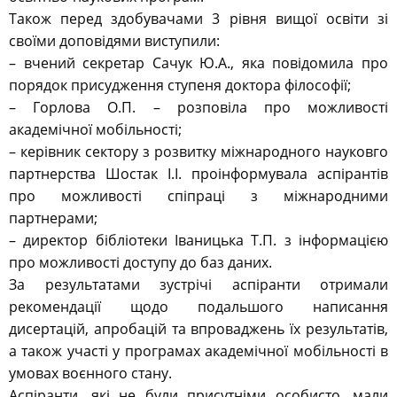
Також перед здобувачами 3 рівня вищої освіти зі
своїми доповідями виступили:
– вчений секретар Сачук Ю.А., яка повідомила про
порядок присудження ступеня доктора філософії;
– Горлова О.П. – розповіла про можливості
академічної мобільності;
– керівник сектору з розвитку міжнародного науковго
партнерства Шостак І.І. проінформувала аспірантів
про можливості спіпраці з міжнародними
партнерами;
– директор бібліотеки Іваницька Т.П. з інформацією
про можливості доступу до баз даних.
За результатами зустрічі аспіранти отримали
рекомендації щодо подальшого написання
дисертацій, апробацій та впроваджень їх результатів,
а також участі у програмах академічної мобільності в
умовах воєнного стану.
Аспіранти, які не були присутніми особисто, мали