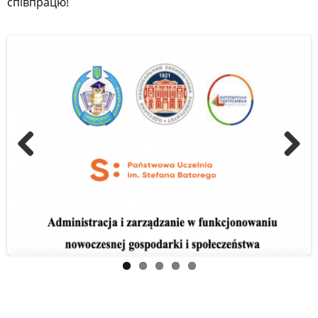
співпрацю!
Previous
Next