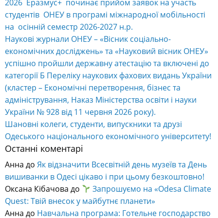
2026 Еразмус+ починає прийом заявок на участь
студентів ОНЕУ в програмі міжнародної мобільності
на осінній семестр 2026-2027 н.р.
Наукові журнали ОНЕУ – «Вісник соціально-
економічних досліджень» та «Науковий вісник ОНЕУ»
успішно пройшли державну атестацію та включені до
категорії Б Переліку наукових фахових видань України
(кластер – Економічні перетворення, бізнес та
адміністрування, Наказ Міністерства освіти і науки
України № 928 від 11 червня 2026 року).
Шановні колеги, студенти, випускники та друзі
Одеського національного економічного університету!
Останні коментарі
Анна
до
Як відзначити Всесвітній день музеїв та День
вишиванки в Одесі цікаво і при цьому безкоштовно!
Оксана Кібачова
до
Запрошуємо на «Odesa Climate
Quest: Твій внесок у майбутнє планети»
Анна
до
Навчальна програма: Готельне господарство