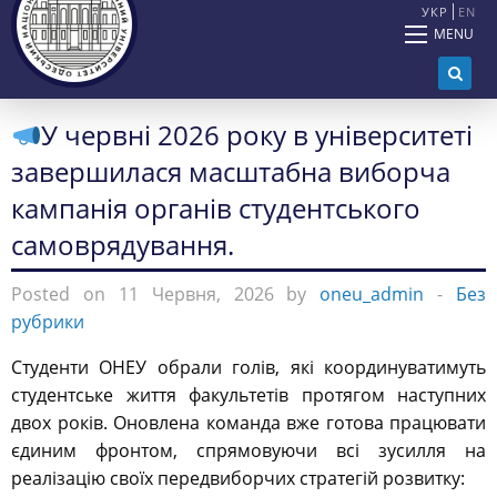
УКР
EN
MENU
У червні 2026 року в університеті
завершилася масштабна виборча
кампанія органів студентського
самоврядування.
Posted on 11 Червня, 2026 by
oneu_admin
-
Без
рубрики
Студенти ОНЕУ обрали голів, які координуватимуть
студентське життя факультетів протягом наступних
двох років. Оновлена команда вже готова працювати
єдиним фронтом, спрямовуючи всі зусилля на
реалізацію своїх передвиборчих стратегій розвитку: