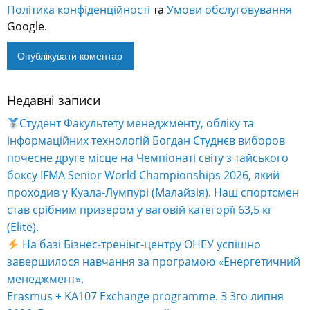
Політика конфіденційності
та
Умови обслуговування
Google.
Недавні записи
Alternative:
Студент Факультету менеджменту, обліку та
інформаційних технологій Богдан Студнєв виборов
почесне друге місце на Чемпіонаті світу з тайського
боксу IFMA Senior World Championships 2026, який
проходив у Куала-Лумпурі (Малайзія). Наш спортсмен
став срібним призером у ваговій категорії 63,5 кг
(Elite).
На базі Бізнес-тренінг-центру ОНЕУ успішно
завершилося навчання за програмою «Енергетичний
менеджмент».
Erasmus + KA107 Exchange programme. З 3го липня