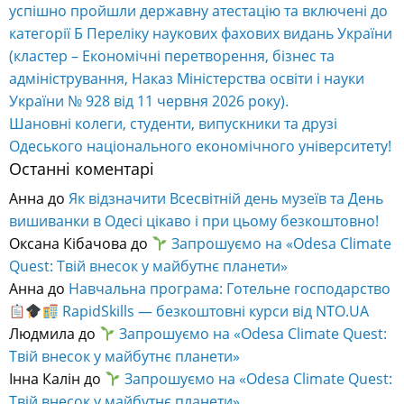
успішно пройшли державну атестацію та включені до
категорії Б Переліку наукових фахових видань України
(кластер – Економічні перетворення, бізнес та
адміністрування, Наказ Міністерства освіти і науки
України № 928 від 11 червня 2026 року).
Шановні колеги, студенти, випускники та друзі
Одеського національного економічного університету!
Останні коментарі
Анна
до
Як відзначити Всесвітній день музеїв та День
вишиванки в Одесі цікаво і при цьому безкоштовно!
Оксана Кібачова
до
Запрошуємо на «Odesa Climate
Quest: Твій внесок у майбутнє планети»
Анна
до
Навчальна програма: Готельне господарство
RapidSkills — безкоштовні курси від NTO.UA
Людмила
до
Запрошуємо на «Odesa Climate Quest:
Твій внесок у майбутнє планети»
Інна Калін
до
Запрошуємо на «Odesa Climate Quest:
Твій внесок у майбутнє планети»