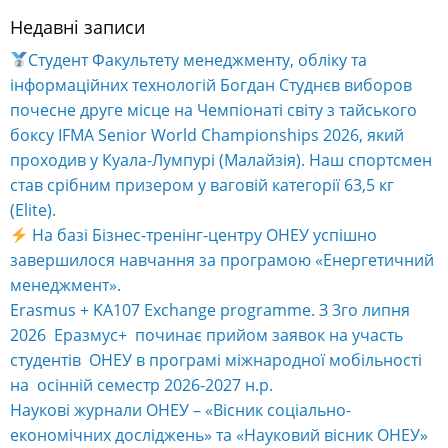
Недавні записи
Студент Факультету менеджменту, обліку та
інформаційних технологій Богдан Студнєв виборов
почесне друге місце на Чемпіонаті світу з тайського
боксу IFMA Senior World Championships 2026, який
проходив у Куала-Лумпурі (Малайзія). Наш спортсмен
став срібним призером у ваговій категорії 63,5 кг
(Elite).
На базі Бізнес-тренінг-центру ОНЕУ успішно
завершилося навчання за програмою «Енергетичний
менеджмент».
Erasmus + KA107 Exchange programme. З 3го липня
2026 Еразмус+ починає прийом заявок на участь
студентів ОНЕУ в програмі міжнародної мобільності
на осінній семестр 2026-2027 н.р.
Наукові журнали ОНЕУ – «Вісник соціально-
економічних досліджень» та «Науковий вісник ОНЕУ»