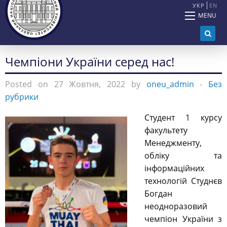
УКР
EN
MENU
Чемпіони України серед нас!
Posted on 27 Жовтня, 2022 by
oneu_admin
-
Без
рубрики
Студент 1 курсу
факультету
Менеджменту,
обліку та
інформаційних
технологій Студнєв
Богдан
неодноразовий
чемпіон України з