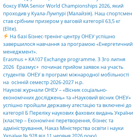
боксу IFMA Senior World Championships 2026, який
проходив у Куала-Лумпурі (Малайзія). Наш спортсмен
став срібним призером у ваговій категорії 63,5 кг
(Elite).
На базі Бізнес-тренінг-центру ОНЕУ успішно
завершилося навчання за програмою «Енергетичний
менеджмент».
Erasmus + KA107 Exchange programme. З 3го липня
2026 Еразмус+ починає прийом заявок на участь
студентів ОНЕУ в програмі міжнародної мобільності
на осінній семестр 2026-2027 н.р.
Наукові журнали ОНЕУ – «Вісник соціально-
економічних досліджень» та «Науковий вісник ОНЕУ»
успішно пройшли державну атестацію та включені до
категорії Б Переліку наукових фахових видань України
(кластер – Економічні перетворення, бізнес та
адміністрування, Наказ Міністерства освіти і науки
України № 928 від 11 червня 2026 року).