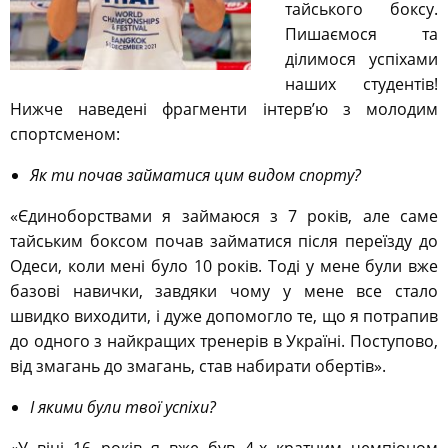
тайського боксу.
Пишаємося та
ділимося успіхами
наших студентів!
Нижче наведені фрагменти інтерв’ю з молодим
спортсменом:
Як ти почав займатися цим видом спорту?
«Єдиноборствами я займаюся з 7 років, але саме
тайським боксом почав займатися після переїзду до
Одеси, коли мені було 10 років. Тоді у мене були вже
базові навички, завдяки чому у мене все стало
швидко виходити, і дуже допомогло те, що я потрапив
до одного з найкращих тренерів в Україні. Поступово,
від змагань до змагань, став набирати обертів».
І якими були твої успіхи?