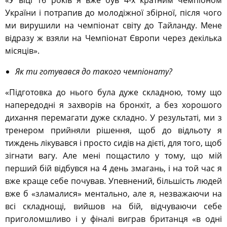
«У віці 16 років я вже був 4-х кратним чемпіоном
України і потрапив до молодіжної збірної, після чого
ми вирушили на чемпіонат світу до Тайланду. Мене
відразу ж взяли на Чемпіонат Європи через декілька
місяців».
Як ти готувався до такого чемпіонату?
«Підготовка до нього була дуже складною, тому що
напередодні я захворів на бронхіт, а без хорошого
дихання перемагати дуже складно. У результаті, ми з
тренером прийняли рішення, щоб до відльоту я
тиждень лікувався і просто сидів на дієті, для того, щоб
зігнати вагу. Але мені пощастило у тому, що мій
перший бій відбувся на 4 день змагань, і на той час я
вже краще себе почував. Упевнений, більшість людей
вже б «зламалися» ментально, але я, незважаючи на
всі складнощі, вийшов на бій, відчуваючи себе
приголомшливо і у фіналі виграв британця «в одні