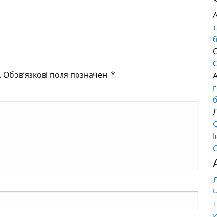
т
О
C
.
Обов’язкові поля позначені
*
б
Q
І
C
Ч
Т
К