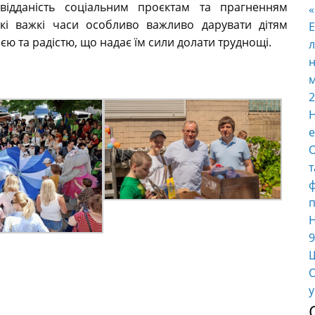
відданість соціальним проєктам та прагненням
акі важкі часи особливо важливо дарувати дітям
E
єю та радістю, що надає їм сили долати труднощі.
л
н
м
2
Н
е
О
т
ф
п
Н
9
Ш
О
у