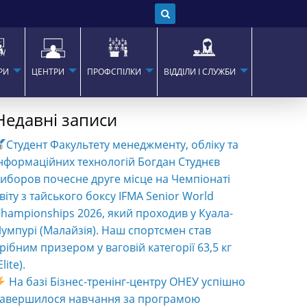
РИ
ЦЕНТРИ
ПРОФСПІЛКИ
ВІДДІЛИ І СЛУЖБИ
Недавні записи
Студент Факультету менеджменту, обліку та
нформаційних технологій Богдан Студнєв
иборов почесне друге місце на Чемпіонаті
віту з тайського боксу IFMA Senior World
hampionships 2026, який проходив у Куала-
умпурі (Малайзія). Наш спортсмен став
рібним призером у ваговій категорії 63,5 кг
Elite).
На базі Бізнес-тренінг-центру ОНЕУ успішно
завершилося навчання за програмою