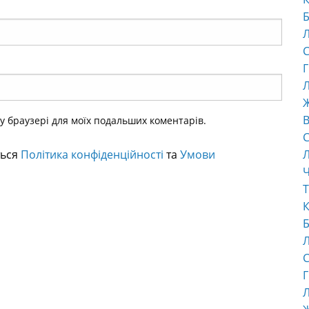
Б
С
Г
Л
В
ому браузері для моїх подальших коментарів.
С
ться
Політика конфіденційності
та
Умови
Ч
Т
К
Б
С
Г
Л