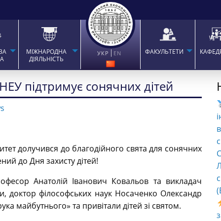
ВА
МІЖНАРОДНА
ФАКУЛЬТЕТИ
КАФЕД
УКР
EN
ТА
ДІЯЛЬНІСТЬ
ОНЕУ підтримує сонячних дітей
s
і
в
с
тет долучився до благодійного свята для сонячних
C
ений до Дня захисту дітей!
Л
с
рофесор Анатолій Іванович Ковальов та викладач
(
ки, доктор філософських наук Носаченко Олександр
ука майбутнього» та привітали дітей зі святом.