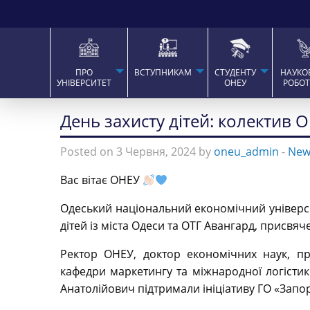
ПРО
ВСТУПНИКАМ
СТУДЕНТУ
НАУКО
УНІВЕРСИТЕТ
ОНЕУ
РОБО
День захисту дітей: колектив 
Posted on 3 Червня, 2024 by
oneu_admin
-
New
Вас вітає ОНЕУ
Одеський національний економічний універси
дітей із міста Одеси та ОТГ Авангард, присвяч
Ректор ОНЕУ, доктор економічних наук, п
кафедри маркетингу та міжнародної логісти
Анатолійович підтримали ініціативу ГО «Запор