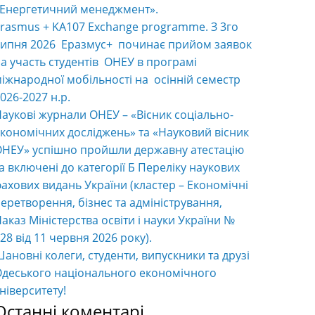
«Енергетичний менеджмент».
rasmus + KA107 Exchange programme. З 3го
ипня 2026 Еразмус+ починає прийом заявок
а участь студентів ОНЕУ в програмі
іжнародної мобільності на осінній семестр
026-2027 н.р.
аукові журнали ОНЕУ – «Вісник соціально-
кономічних досліджень» та «Науковий вісник
НЕУ» успішно пройшли державну атестацію
а включені до категорії Б Переліку наукових
ахових видань України (кластер – Економічні
еретворення, бізнес та адміністрування,
аказ Міністерства освіти і науки України №
28 від 11 червня 2026 року).
ановні колеги, студенти, випускники та друзі
деського національного економічного
ніверситету!
Останні коментарі