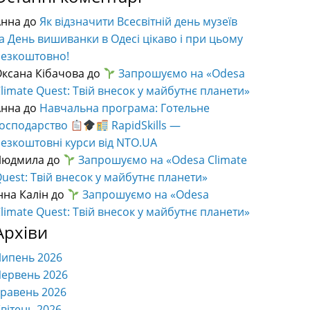
Анна
до
Як відзначити Всесвітній день музеїв
а День вишиванки в Одесі цікаво і при цьому
безкоштовно!
ксана Кібачова
до
Запрошуємо на «Odesa
limate Quest: Твій внесок у майбутнє планети»
Анна
до
Навчальна програма: Готельне
господарство
RapidSkills —
езкоштовні курси від NTO.UA
Людмила
до
Запрошуємо на «Odesa Climate
uest: Твій внесок у майбутнє планети»
нна Калін
до
Запрошуємо на «Odesa
limate Quest: Твій внесок у майбутнє планети»
Архіви
Липень 2026
ервень 2026
равень 2026
вітень 2026