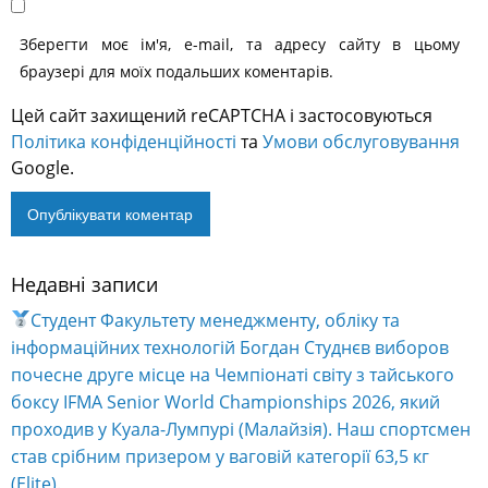
браузері для моїх подальших коментарів.
Цей сайт захищений reCAPTCHA і застосовуються
Політика конфіденційності
та
Умови обслуговування
Google.
Недавні записи
Alternative:
Студент Факультету менеджменту, обліку та
інформаційних технологій Богдан Студнєв виборов
почесне друге місце на Чемпіонаті світу з тайського
боксу IFMA Senior World Championships 2026, який
проходив у Куала-Лумпурі (Малайзія). Наш спортсмен
став срібним призером у ваговій категорії 63,5 кг
(Elite).
На базі Бізнес-тренінг-центру ОНЕУ успішно
завершилося навчання за програмою «Енергетичний