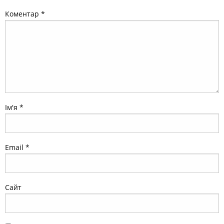
Ім'я
*
Email
*
Сайт
Зберегти моє ім'я, e-mail, та адресу сайту в цьому