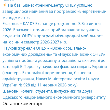
менеджмент».
Erasmus + KA107 Exchange programme. З 3го липня
2026 Еразмус+ починає прийом заявок на участь
студентів ОНЕУ в програмі міжнародної мобільності
на осінній семестр 2026-2027 н.р.
Наукові журнали ОНЕУ – «Вісник соціально-
економічних досліджень» та «Науковий вісник ОНЕУ»
успішно пройшли державну атестацію та включені до
категорії Б Переліку наукових фахових видань України
(кластер – Економічні перетворення, бізнес та
адміністрування, Наказ Міністерства освіти і науки
України № 928 від 11 червня 2026 року).
Шановні колеги, студенти, випускники та друзі
Одеського національного економічного університету!
Останні коментарі
Анна
до
Як відзначити Всесвітній день музеїв та День
вишиванки в Одесі цікаво і при цьому безкоштовно!
Оксана Кібачова
до
Запрошуємо на «Odesa Climate