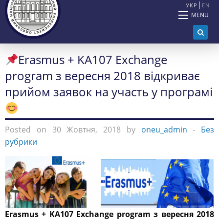
УКР
EN
MENU
Erasmus + KA107 Exchange
program з вересня 2018 відкриває
прийом заявок на участь у програмі
Posted on 30 Жовтня, 2018 by
oneu_admin
-
Без
рубрики
Erasmus + KA107 Exchange program з вересня 2018