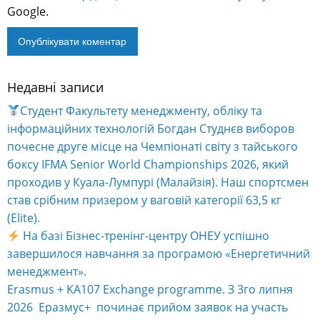
Google.
Недавні записи
Alternative:
Студент Факультету менеджменту, обліку та
інформаційних технологій Богдан Студнєв виборов
почесне друге місце на Чемпіонаті світу з тайського
боксу IFMA Senior World Championships 2026, який
проходив у Куала-Лумпурі (Малайзія). Наш спортсмен
став срібним призером у ваговій категорії 63,5 кг
(Elite).
На базі Бізнес-тренінг-центру ОНЕУ успішно
завершилося навчання за програмою «Енергетичний
менеджмент».
Erasmus + KA107 Exchange programme. З 3го липня
2026 Еразмус+ починає прийом заявок на участь