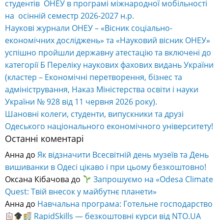
студентів ОНЕУ в програмі міжнародної мобільності
на осінній семестр 2026-2027 н.р.
Наукові журнали ОНЕУ – «Вісник соціально-
економічних досліджень» та «Науковий вісник ОНЕУ»
успішно пройшли державну атестацію та включені до
категорії Б Переліку наукових фахових видань України
(кластер – Економічні перетворення, бізнес та
адміністрування, Наказ Міністерства освіти і науки
України № 928 від 11 червня 2026 року).
Шановні колеги, студенти, випускники та друзі
Одеського національного економічного університету!
Останні коментарі
Анна
до
Як відзначити Всесвітній день музеїв та День
вишиванки в Одесі цікаво і при цьому безкоштовно!
Оксана Кібачова
до
Запрошуємо на «Odesa Climate
Quest: Твій внесок у майбутнє планети»
Анна
до
Навчальна програма: Готельне господарство
RapidSkills — безкоштовні курси від NTO.UA