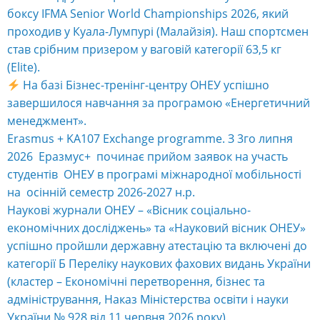
боксу IFMA Senior World Championships 2026, який
проходив у Куала-Лумпурі (Малайзія). Наш спортсмен
став срібним призером у ваговій категорії 63,5 кг
(Elite).
На базі Бізнес-тренінг-центру ОНЕУ успішно
завершилося навчання за програмою «Енергетичний
менеджмент».
Erasmus + KA107 Exchange programme. З 3го липня
2026 Еразмус+ починає прийом заявок на участь
студентів ОНЕУ в програмі міжнародної мобільності
на осінній семестр 2026-2027 н.р.
Наукові журнали ОНЕУ – «Вісник соціально-
економічних досліджень» та «Науковий вісник ОНЕУ»
успішно пройшли державну атестацію та включені до
категорії Б Переліку наукових фахових видань України
(кластер – Економічні перетворення, бізнес та
адміністрування, Наказ Міністерства освіти і науки
України № 928 від 11 червня 2026 року).