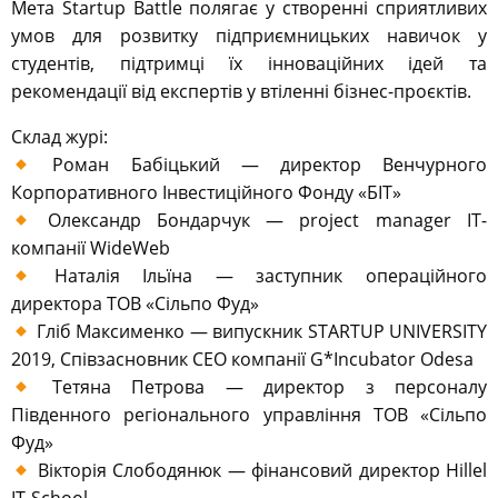
Мета Startup Battle полягає у створенні сприятливих
умов для розвитку підприємницьких навичок у
студентів, підтримці їх інноваційних ідей та
рекомендації від експертів у втіленні бізнес-проєктів.
Склад журі:
Роман Бабіцький — директор Венчурного
Корпоративного Інвестиційного Фонду «БІТ»
Олександр Бондарчук — project manager IT-
компанії WideWeb
Наталія Ільїна — заступник операційного
директора ТОВ «Сільпо Фуд»
Гліб Максименко — випускник STARTUP UNIVERSITY
2019, Співзасновник СЕО компанії G*Incubator Odesa
Тетяна Петрова — директор з персоналу
Південного регіонального управління ТОВ «Сільпо
Фуд»
Вікторія Слободянюк — фінансовий директор Hillel