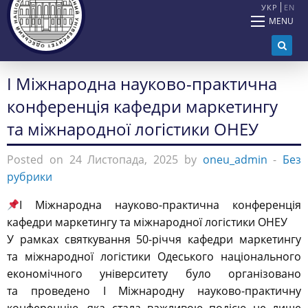
УКР
EN
MENU
І Міжнародна науково-практична
конференція кафедри маркетингу
та міжнародної логістики ОНЕУ
Posted on 24 Листопада, 2025 by
oneu_admin
-
Без
рубрики
І Міжнародна науково-практична конференція
кафедри маркетингу та міжнародної логістики ОНЕУ
У рамках святкування 50-річчя кафедри маркетингу
та міжнародної логістики Одеського національного
економічного університету було організовано
та проведено І Міжнародну науково-практичну