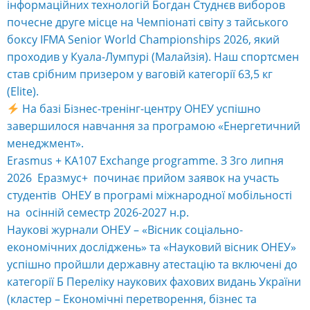
інформаційних технологій Богдан Студнєв виборов
почесне друге місце на Чемпіонаті світу з тайського
боксу IFMA Senior World Championships 2026, який
проходив у Куала-Лумпурі (Малайзія). Наш спортсмен
став срібним призером у ваговій категорії 63,5 кг
(Elite).
На базі Бізнес-тренінг-центру ОНЕУ успішно
завершилося навчання за програмою «Енергетичний
менеджмент».
Erasmus + KA107 Exchange programme. З 3го липня
2026 Еразмус+ починає прийом заявок на участь
студентів ОНЕУ в програмі міжнародної мобільності
на осінній семестр 2026-2027 н.р.
Наукові журнали ОНЕУ – «Вісник соціально-
економічних досліджень» та «Науковий вісник ОНЕУ»
успішно пройшли державну атестацію та включені до
категорії Б Переліку наукових фахових видань України
(кластер – Економічні перетворення, бізнес та