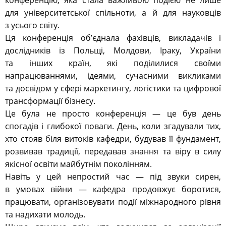
конференцію, яка стала важливою подією не лише
для університетської спільноти, а й для науковців
з усього світу.
Ця конференція об’єднала фахівців, викладачів і
дослідників із Польщі, Молдови, Іраку, України
та інших країн, які поділилися своїми
напрацюваннями, ідеями, сучасними викликами
та досвідом у сфері маркетингу, логістики та цифрової
трансформації бізнесу.
Це була не просто конференція — це був день
спогадів і глибокої поваги. День, коли згадували тих,
хто стояв біля витоків кафедри, будував її фундамент,
розвивав традиції, передавав знання та віру в силу
якісної освіти майбутнім поколінням.
Навіть у цей непростий час — під звуки сирен,
в умовах війни — кафедра продовжує боротися,
працювати, організовувати події міжнародного рівня
та надихати молодь.