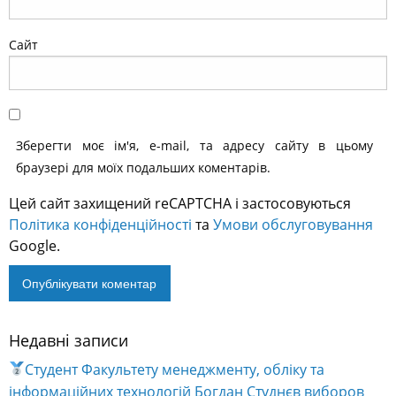
Сайт
Зберегти моє ім'я, e-mail, та адресу сайту в цьому
браузері для моїх подальших коментарів.
Цей сайт захищений reCAPTCHA і застосовуються
Політика конфіденційності
та
Умови обслуговування
Google.
Недавні записи
Alternative:
Студент Факультету менеджменту, обліку та
інформаційних технологій Богдан Студнєв виборов