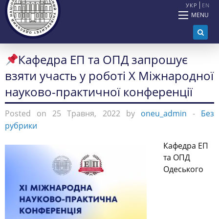
УКР
EN
MENU
Кафедра ЕП та ОПД запрошує
взяти участь у роботі Х Міжнародної
науково-практичної конференції
Posted on 25 Травня, 2022 by
oneu_admin
-
Без
рубрики
Кафедра ЕП
та ОПД
Одеського