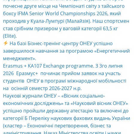
почесне друге місце на Чемпіонаті світу з тайського
боксу IFMA Senior World Championships 2026, який
проходив у Куала-Лумпурі (Малайзія). Наш спортсмен
став срібним призером у ваговій категорії 63,5 кг
(Elite).
На базі Бізнес-тренінг-центру ОНЕУ успішно
завершилося навчання за програмою «Енергетичний
менеджмент».
Erasmus + KA107 Exchange programme. З 3го липня
2026 Еразмус+ починає прийом заявок на участь
студентів ОНЕУ в програмі міжнародної мобільності
на осінній семестр 2026-2027 н.р.
Наукові журнали ОНЕУ – «Вісник соціально-
економічних досліджень» та «Науковий вісник ОНЕУ»
успішно пройшли державну атестацію та включені до
категорії Б Переліку наукових фахових видань України
(кластер – Економічні перетворення, бізнес та
адміністрування, Наказ Міністерства освіти і науки