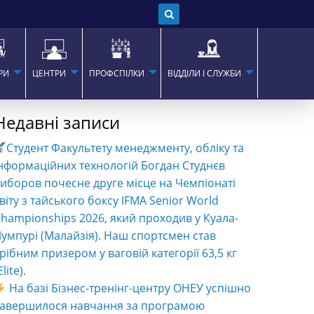
РИ
ЦЕНТРИ
ПРОФСПІЛКИ
ВІДДІЛИ І СЛУЖБИ
Недавні записи
Студент Факультету менеджменту, обліку та
нформаційних технологій Богдан Студнєв
иборов почесне друге місце на Чемпіонаті
віту з тайського боксу IFMA Senior World
hampionships 2026, який проходив у Куала-
умпурі (Малайзія). Наш спортсмен став
рібним призером у ваговій категорії 63,5 кг
Elite).
На базі Бізнес-тренінг-центру ОНЕУ успішно
завершилося навчання за програмою