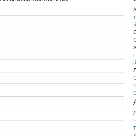
т
О
C
б
Q
І
C
Ч
Т
К