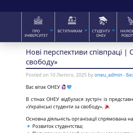
ПРО
ВСТУПНИКАМ
СТУДЕНТУ
НАУКО
УНІВЕРСИТЕТ
ОНЕУ
РОБО
Нові перспективи співпраці | О
свободу»
Posted on 10 Лютого, 2025 by
oneu_admin
-
Бе
Вас вітає ОНЕУ
В стінах ОНЕУ відбулася зустріч із представ
«Українські студенти за свободу».
Основна діяльність організації спрямована на
Розвиток студентства;