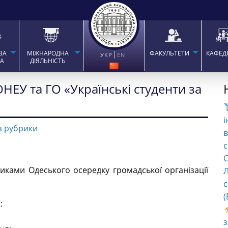
ВА
МІЖНАРОДНА
ФАКУЛЬТЕТИ
КАФЕД
УКР
EN
ТА
ДІЯЛЬНІСТЬ
НЕУ та ГО «Українські студенти за
і
з рубрики
в
с
C
никами Одеського осередку громадської організації
Л
с
(
: