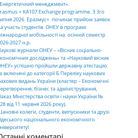
«Енергетичний менеджмент».
rasmus + KA107 Exchange programme. З 3го
ипня 2026 Еразмус+ починає прийом заявок
а участь студентів ОНЕУ в програмі
іжнародної мобільності на осінній семестр
026-2027 н.р.
аукові журнали ОНЕУ – «Вісник соціально-
кономічних досліджень» та «Науковий вісник
НЕУ» успішно пройшли державну атестацію
а включені до категорії Б Переліку наукових
ахових видань України (кластер – Економічні
еретворення, бізнес та адміністрування,
аказ Міністерства освіти і науки України №
28 від 11 червня 2026 року).
ановні колеги, студенти, випускники та друзі
деського національного економічного
ніверситету!
Останні коментарі