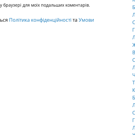
ому браузері для моїх подальших коментарів.
Б
ться
Політика конфіденційності
та
Умови
С
Г
Л
В
С
Ч
Т
К
Б
С
Г
Л