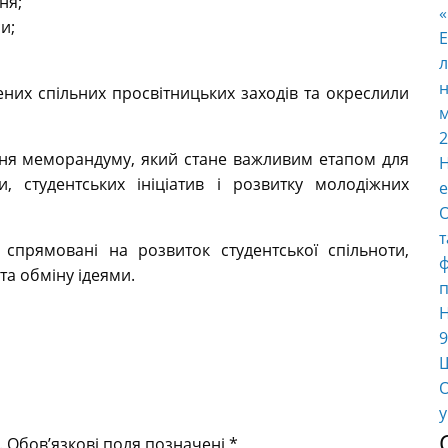
ня;
и;
E
л
н
ених спільних просвітницьких заходів та окреслили
м
2
ння меморандуму, який стане важливим етапом для
Н
ти, студентських ініціатив і розвитку молодіжних
е
О
т
спрямовані на розвиток студентської спільноти,
ф
та обміну ідеями.
п
Н
9
Ш
О
у
.
Обов’язкові поля позначені
*