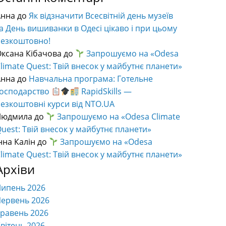
Анна
до
Як відзначити Всесвітній день музеїв
а День вишиванки в Одесі цікаво і при цьому
безкоштовно!
ксана Кібачова
до
Запрошуємо на «Odesa
limate Quest: Твій внесок у майбутнє планети»
Анна
до
Навчальна програма: Готельне
господарство
RapidSkills —
езкоштовні курси від NTO.UA
Людмила
до
Запрошуємо на «Odesa Climate
uest: Твій внесок у майбутнє планети»
нна Калін
до
Запрошуємо на «Odesa
limate Quest: Твій внесок у майбутнє планети»
Архіви
Липень 2026
ервень 2026
равень 2026
вітень 2026