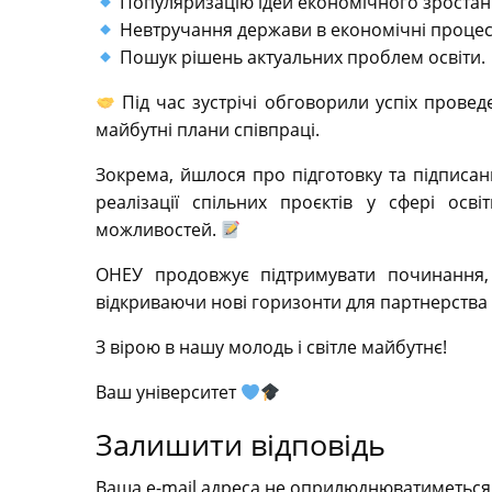
Популяризацію ідей економічного зростан
Невтручання держави в економічні процес
Пошук рішень актуальних проблем освіти.
Під час зустрічі обговорили успіх провед
майбутні плани співпраці.
Зокрема, йшлося про підготовку та підписа
реалізації спільних проєктів у сфері осві
можливостей.
ОНЕУ продовжує підтримувати починання, 
відкриваючи нові горизонти для партнерства 
З вірою в нашу молодь і світле майбутнє!
Ваш університет
Залишити відповідь
Ваша e-mail адреса не оприлюднюватиметься