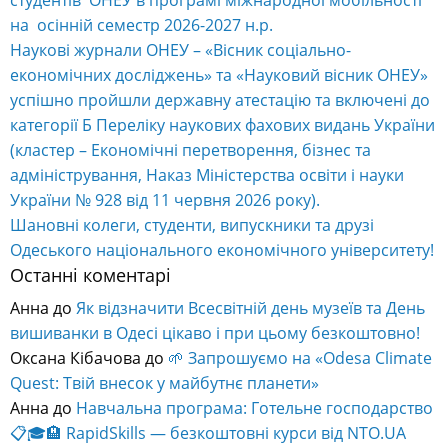
на осінній семестр 2026-2027 н.р.
Наукові журнали ОНЕУ – «Вісник соціально-
економічних досліджень» та «Науковий вісник ОНЕУ»
успішно пройшли державну атестацію та включені до
категорії Б Переліку наукових фахових видань України
(кластер – Економічні перетворення, бізнес та
адміністрування, Наказ Міністерства освіти і науки
України № 928 від 11 червня 2026 року).
Шановні колеги, студенти, випускники та друзі
Одеського національного економічного університету!
Останні коментарі
Анна
до
Як відзначити Всесвітній день музеїв та День
вишиванки в Одесі цікаво і при цьому безкоштовно!
Оксана Кібачова
до
🌱 Запрошуємо на «Odesa Climate
Quest: Твій внесок у майбутнє планети»
Анна
до
Навчальна програма: Готельне господарство
📋🎓🏨 RapidSkills — безкоштовні курси від NTO.UA