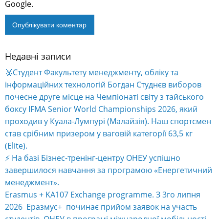
Google.
Недавні записи
🥈Студент Факультету менеджменту, обліку та
інформаційних технологій Богдан Студнєв виборов
почесне друге місце на Чемпіонаті світу з тайського
боксу IFMA Senior World Championships 2026, який
проходив у Куала-Лумпурі (Малайзія). Наш спортсмен
став срібним призером у ваговій категорії 63,5 кг
(Elite).
⚡️ На базі Бізнес-тренінг-центру ОНЕУ успішно
завершилося навчання за програмою «Енергетичний
менеджмент».
Erasmus + KA107 Exchange programme. З 3го липня
2026 Еразмус+ починає прийом заявок на участь
студентів ОНЕУ в програмі міжнародної мобільності