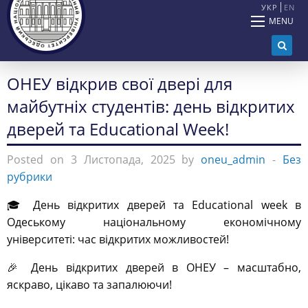
УКР
EN
MENU
ОНЕУ відкрив свої двері для
майбутніх студентів: день відкритих
дверей та Educational Week!
Posted on 3 Листопада, 2025 by
oneu_admin
-
Без
рубрики
🎓 День відкритих дверей та Educational week в
Одеському національному економічному
університеті: час відкритих можливостей!
🎉 День відкритих дверей в ОНЕУ – масштабно,
яскраво, цікаво та запалюючи!