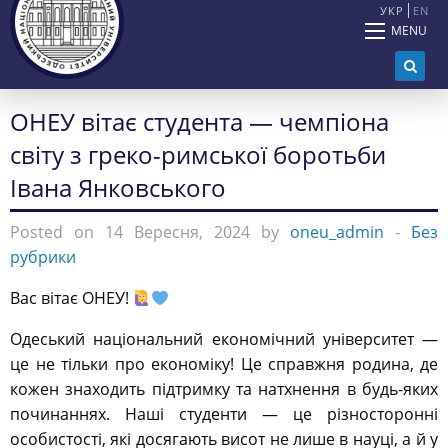
УКР
EN
MENU
ОНЕУ вітає студента — чемпіона
світу з греко-римської боротьби
Івана Янковського
Posted on 14 Вересня, 2024 by
oneu_admin
-
Без
рубрики
Вас вітає ОНЕУ!
Одеський національний економічний університет —
це не тільки про економіку! Це справжня родина, де
кожен знаходить підтримку та натхнення в будь-яких
починаннях. Наші студенти — це різносторонні
особистості, які досягають висот не лише в науці, а й у