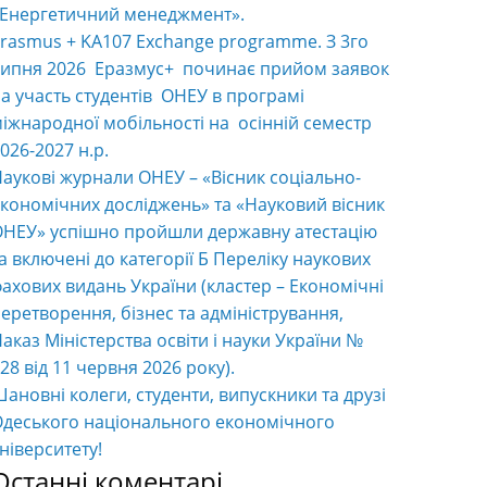
«Енергетичний менеджмент».
rasmus + KA107 Exchange programme. З 3го
ипня 2026 Еразмус+ починає прийом заявок
а участь студентів ОНЕУ в програмі
іжнародної мобільності на осінній семестр
026-2027 н.р.
аукові журнали ОНЕУ – «Вісник соціально-
кономічних досліджень» та «Науковий вісник
НЕУ» успішно пройшли державну атестацію
а включені до категорії Б Переліку наукових
ахових видань України (кластер – Економічні
еретворення, бізнес та адміністрування,
аказ Міністерства освіти і науки України №
28 від 11 червня 2026 року).
ановні колеги, студенти, випускники та друзі
деського національного економічного
ніверситету!
Останні коментарі