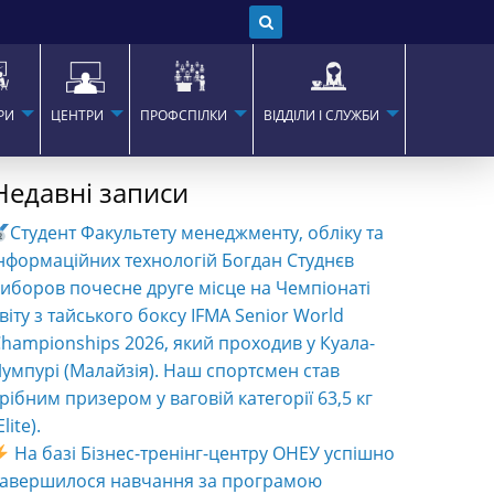
РИ
ЦЕНТРИ
ПРОФСПІЛКИ
ВІДДІЛИ І СЛУЖБИ
Недавні записи
Студент Факультету менеджменту, обліку та
нформаційних технологій Богдан Студнєв
иборов почесне друге місце на Чемпіонаті
віту з тайського боксу IFMA Senior World
hampionships 2026, який проходив у Куала-
умпурі (Малайзія). Наш спортсмен став
рібним призером у ваговій категорії 63,5 кг
Elite).
На базі Бізнес-тренінг-центру ОНЕУ успішно
завершилося навчання за програмою