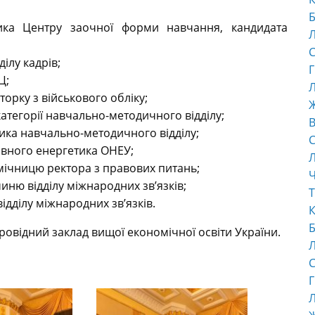
Б
а Центру заочної форми навчання, кандидата
С
ілу кадрів;
Г
Ц;
Л
орку з військового обліку;
атегорії навчально-методичного відділу;
В
ка навчально-методичного відділу;
С
вного енергетика ОНЕУ;
ічницю ректора з правових питань;
Ч
ню відділу міжнародних зв’язків;
Т
ділу міжнародних зв’язків.
К
Б
ровідний заклад вищої економічної освіти України.
С
Г
Л