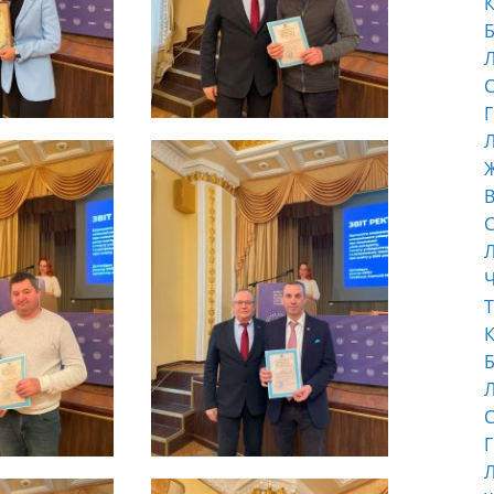
К
Б
С
Г
Л
В
С
Ч
Т
К
Б
С
Г
Л