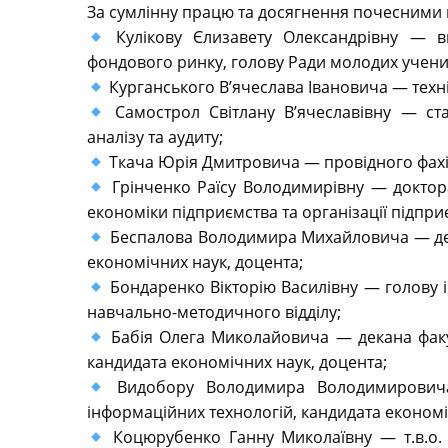
За сумлінну працю та досягнення почесними
Кулікову Єлизавету Олександрівну — в
фондового ринку, голову Ради молодих учени
Курганського В’ячеслава Івановича — техн
Самострол Світлану В’ячеславівну — ста
аналізу та аудиту;
Ткача Юрія Дмитровича — провідного фахів
Грінченко Раїсу Володимирівну — доктор
економіки підприємства та організації підпри
Беспалова Володимира Михайловича — дек
економічних наук, доцента;
Бондаренко Вікторію Василівну — голову ін
навчально-методичного відділу;
Бабія Олега Миколайовича — декана факу
кандидата економічних наук, доцента;
Видобору Володимира Володимировича 
інформаційних технологій, кандидата економі
Коцюрубенко Ганну Миколаївну — т.в.о. д