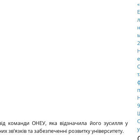
E
л
н
м
2
Н
е
О
т
ф
п
Н
9
Ш
О
ід команди ОНЕУ, яка відзначила його зусилля у
у
х зв’язків та забезпеченні розвитку університету.