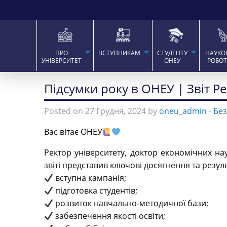
ПРО
ВСТУПНИКАМ
СТУДЕНТУ
НАУКО
УНІВЕРСИТЕТ
ОНЕУ
РОБО
Підсумки року в ОНЕУ | Звіт Р
Posted on 27 Грудня, 2024 by
oneu_admin
-
Без
Вас вітає ОНЕУ
Ректор університету, доктор економічних на
звіті представив ключові досягнення та резу
вступна кампанія;
підготовка студентів;
розвиток навчально-методичної бази;
забезпечення якості освіти;