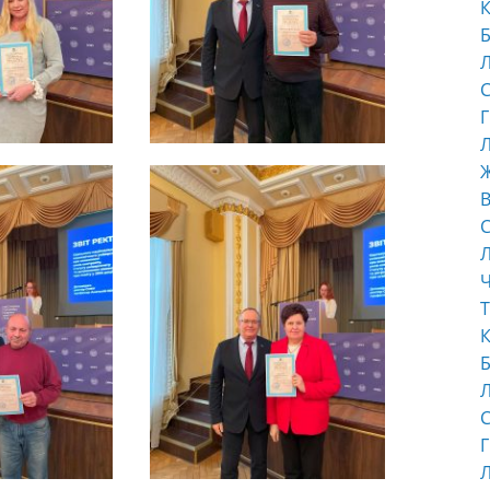
К
Б
С
Г
Л
В
С
Ч
Т
К
Б
С
Г
Л