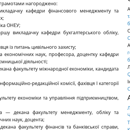
 грамотами нагороджено:
икладачку кафедри фінансового менеджменту та
т
х;
іка ОНЕУ;
О
ршу викладачку кафедри бухгалтерського обліку,
C
ця із питань цивільного захисту;
а економічних наук, професора, доцентку кафедри
б
ємницької діяльності;
ана факультету міжнародної економіки, кандидата
Q
І
формаційно-редакційної комісії, фахівця І категорії
C
льтету економіки та управління підприємництвом,
— декана факультету менеджменту, обліку та
Ч
чних наук, доцента;
Т
екана факультету фінансів та банківської справи,
К