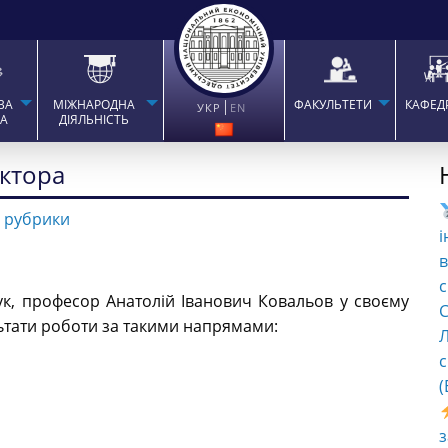
ВА
МІЖНАРОДНА
ФАКУЛЬТЕТИ
КАФЕД
УКР
EN
ТА
ДІЯЛЬНІСТЬ
ектора
 рубрики
і
в
с
ук, професор Анатолій Іванович Ковальов у своєму
C
льтати роботи за такими напрямами:
Л
с
(