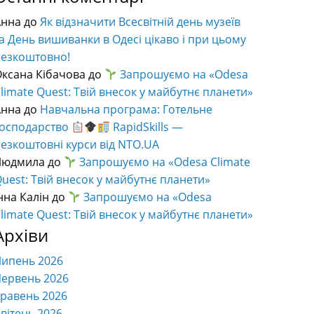
Анна
до
Як відзначити Всесвітній день музеїв
а День вишиванки в Одесі цікаво і при цьому
безкоштовно!
ксана Кібачова
до
Запрошуємо на «Odesa
limate Quest: Твій внесок у майбутнє планети»
Анна
до
Навчальна програма: Готельне
господарство
RapidSkills —
езкоштовні курси від NTO.UA
Людмила
до
Запрошуємо на «Odesa Climate
uest: Твій внесок у майбутнє планети»
нна Калін
до
Запрошуємо на «Odesa
limate Quest: Твій внесок у майбутнє планети»
Архіви
Липень 2026
ервень 2026
равень 2026
вітень 2026