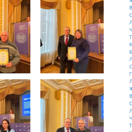
В
С
Ч
Т
К
Б
С
Г
Л
В
С
Ч
Т