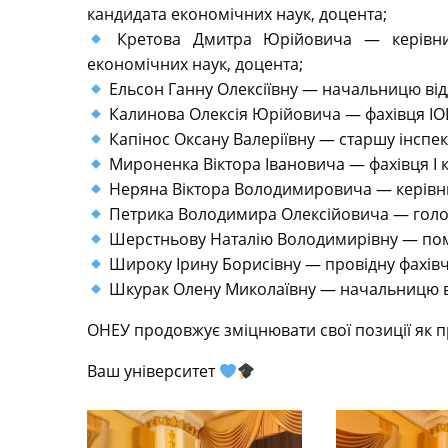
кандидата економічних наук, доцента;
Кретова Дмитра Юрійовича — керівник
економічних наук, доцента;
Ельсон Ганну Олексіївну — начальницю відд
Калинова Олексія Юрійовича — фахівця ІО
Капінос Оксану Валеріївну — старшу інспект
Мироненка Віктора Івановича — фахівця І к
Неряна Віктора Володимировича — керівни
Петрика Володимира Олексійовича — голо
Шерстньову Наталію Володимирівну — пом
Широку Ірину Борисівну — провідну фахівчи
Шкурак Олену Миколаївну — начальницю від
ОНЕУ продовжує зміцнювати свої позиції як п
Ваш університет