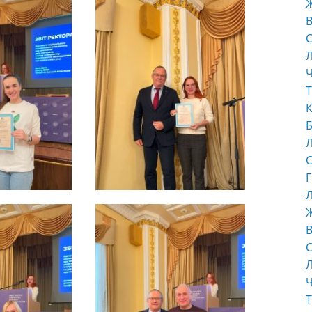
В
С
Ч
Т
К
Б
С
Г
Л
В
С
Ч
Т