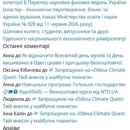
категорії Б Переліку наукових фахових видань України
(кластер – Економічні перетворення, бізнес та
адміністрування, Наказ Міністерства освіти і науки
України № 928 від 11 червня 2026 року).
Шановні колеги, студенти, випускники та друзі
Одеського національного економічного університету!
Останні коментарі
Анна
до
Як відзначити Всесвітній день музеїв та День
вишиванки в Одесі цікаво і при цьому безкоштовно!
Оксана Кібачова
до
🌱 Запрошуємо на «Odesa Climate
Quest: Твій внесок у майбутнє планети»
Анна
до
Навчальна програма: Готельне господарство
📋🎓🏨 RapidSkills — безкоштовні курси від NTO.UA
Людмила
до
🌱 Запрошуємо на «Odesa Climate Quest:
Твій внесок у майбутнє планети»
Інна Калін
до
🌱 Запрошуємо на «Odesa Climate Quest:
Твій внесок у майбутнє планети»
Архіви