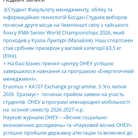
🥈Студент Факультету менеджменту, обліку та
інформаційних технологій Богдан Студнєв виборов
почесне друге місце на Чемпіонаті світу з тайського
боксу IFMA Senior World Championships 2026, який
проходив у Куала-Лумпурі (Малайзія). Наш спортсмен
став срібним призером у ваговій категорії 63,5 кг
(Elite).
⚡️ На базі Бізнес-тренінг-центру ОНЕУ успішно
завершилося навчання за програмою «Енергетичний
менеджмент».
Erasmus + KA107 Exchange programme. З 3го липня
2026 Еразмус+ починає прийом заявок на участь
студентів ОНЕУ в програмі міжнародної мобільності
на осінній семестр 2026-2027 н.р.
Наукові журнали ОНЕУ – «Вісник соціально-
економічних досліджень» та «Науковий вісник ОНЕУ»
успішно пройшли державну атестацію та включені до