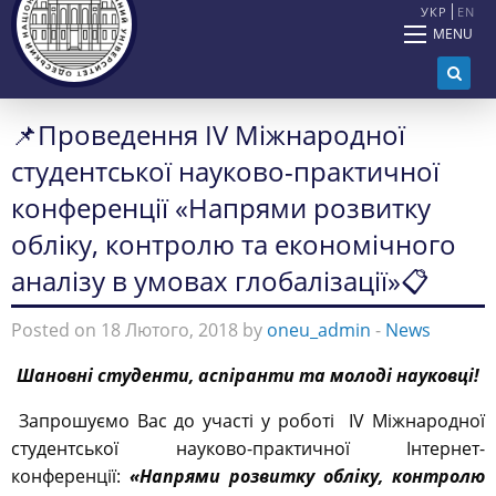
УКР
EN
MENU
📌Проведення ІV Міжнародної
студентської науково-практичної
конференції «Напрями розвитку
обліку, контролю та економічного
аналізу в умовах глобалізації»📋
Posted on 18 Лютого, 2018 by
oneu_admin
-
News
Шановні
студент
и
, аспіранти
та молоді науковці!
Запрошуємо Вас до участі у роботі IV Міжнародної
студентської науково-практичної Інтернет-
конференції:
«Напрями розвитку обліку, контролю