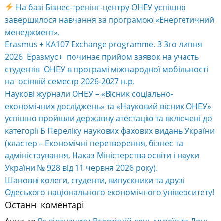
На базі Бізнес-тренінг-центру ОНЕУ успішно
завершилося навчання за програмою «Енергетичний
менеджмент».
Erasmus + KA107 Exchange programme. З 3го липня
2026 Еразмус+ починає прийом заявок на участь
студентів ОНЕУ в програмі міжнародної мобільності
на осінній семестр 2026-2027 н.р.
Наукові журнали ОНЕУ – «Вісник соціально-
економічних досліджень» та «Науковий вісник ОНЕУ»
успішно пройшли державну атестацію та включені до
категорії Б Переліку наукових фахових видань України
(кластер – Економічні перетворення, бізнес та
адміністрування, Наказ Міністерства освіти і науки
України № 928 від 11 червня 2026 року).
Шановні колеги, студенти, випускники та друзі
Одеського національного економічного університету!
Останні коментарі
Анна
до
Як відзначити Всесвітній день музеїв та День