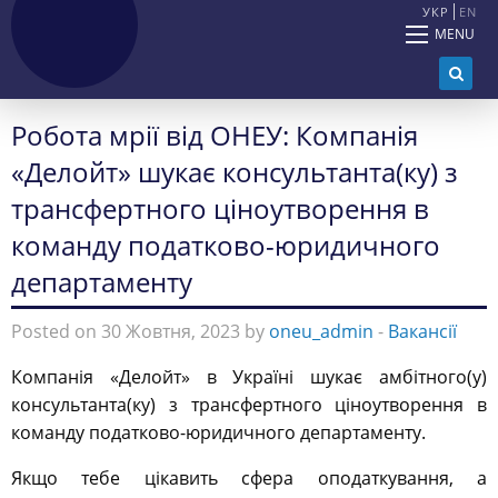
УКР
EN
MENU
Робота мрії від ОНЕУ: Компанія
«Делойт» шукає консультанта(ку) з
трансфертного ціноутворення в
команду податково-юридичного
департаменту
Posted on 30 Жовтня, 2023 by
oneu_admin
-
Вакансії
Компанія «Делойт» в Україні шукає амбітного(у)
консультанта(ку) з трансфертного ціноутворення в
команду податково-юридичного департаменту.
Якщо тебе цікавить сфера оподаткування, а