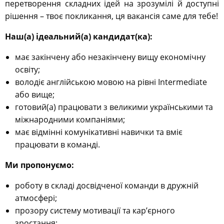
перетворення складних ідей на зрозумілі й доступні
рішення – твоє покликання, ця вакансія саме для тебе!
Наш(а) ідеальний(а) кандидат(ка):
має закінчену або незакінчену вищу економічну
освіту;
володіє англійською мовою на рівні Intermediate
або вище;
готовий(а) працювати з великими українськими та
міжнародними компаніями;
має відмінні комунікативні навички та вміє
працювати в команді.
Ми пропонуємо:
роботу в складі досвідченої команди в дружній
атмосфері;
прозору систему мотивації та кар’єрного
зростання;