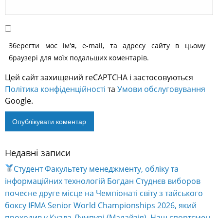
Зберегти моє ім'я, e-mail, та адресу сайту в цьому
браузері для моїх подальших коментарів.
Цей сайт захищений reCAPTCHA і застосовуються
Політика конфіденційності
та
Умови обслуговування
Google.
Недавні записи
Alternative:
Студент Факультету менеджменту, обліку та
інформаційних технологій Богдан Студнєв виборов
почесне друге місце на Чемпіонаті світу з тайського
боксу IFMA Senior World Championships 2026, який
проходив у Куала-Лумпурі (Малайзія). Наш спортсмен