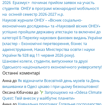
2026 Еразмус+ починає прийом заявок на участь
студентів ОНЕУ в програмі міжнародної мобільності
на осінній семестр 2026-2027 н.р.
Наукові журнали ОНЕУ – «Вісник соціально-
економічних досліджень» та «Науковий вісник ОНЕУ»
успішно пройшли державну атестацію та включені до
категорії Б Переліку наукових фахових видань України
(кластер – Економічні перетворення, бізнес та
адміністрування, Наказ Міністерства освіти і науки
України № 928 від 11 червня 2026 року).
Шановні колеги, студенти, випускники та друзі
Одеського національного економічного університету!
Останні коментарі
Анна
до
Як відзначити Всесвітній день музеїв та День
вишиванки в Одесі цікаво і при цьому безкоштовно!
Оксана Кібачова
до
Запрошуємо на «Odesa Climate
Quest: Твій внесок у майбутнє планети»
Анна
до
Навчальна програма: Готельне господарство