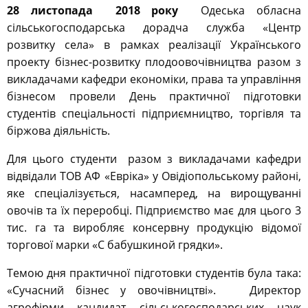
28 листопада 2018 року
Одеська обласна
сільськогосподарська дорадча служба «Центр
розвитку села» в рамках реалізації Українського
проекту бізнес-розвитку плодоовочівництва разом з
викладачами кафедри економіки, права та управління
бізнесом провели День практичної підготовки
студентів спеціальності підприємництво, торгівля та
біржова діяльність.
Для цього студенти разом з викладачами кафедри
відвідали ТОВ АФ «Евріка» у Овідіопольському районі,
яке спеціалізується, насамперед, на вирощуванні
овочів та їх переробці. Підприємство має для цього 3
тис. га та виробляє консервну продукцію відомої
торгової марки «С бабушкиной грядки».
Темою дня практичної підготовки студентів була така:
«Сучасний бізнес у овочівництві». Директор
агрофірми кандидат сільськогосподарських наук