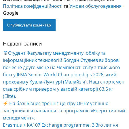
Політика конфіденційності
та
Умови обслуговування
Google.
Недавні записи
Alternative:
Студент Факультету менеджменту, обліку та
інформаційних технологій Богдан Студнєв виборов
почесне друге місце на Чемпіонаті світу з тайського
боксу IFMA Senior World Championships 2026, який
проходив у Куала-Лумпурі (Малайзія). Наш спортсмен
став срібним призером у ваговій категорії 63,5 кг
(Elite).
На базі Бізнес-тренінг-центру ОНЕУ успішно
завершилося навчання за програмою «Енергетичний
менеджмент».
Erasmus + KA107 Exchange programme. З 3го липня