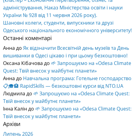
(кластер – Економічні перетворення, бізнес та
адміністрування, Наказ Міністерства освіти і науки
України № 928 від 11 червня 2026 року).
Шановні колеги, студенти, випускники та друзі
Одеського національного економічного університету!
Останні коментарі
Анна
до
Як відзначити Всесвітній день музеїв та День
вишиванки в Одесі цікаво і при цьому безкоштовно!
Оксана Кібачова
до
🌱 Запрошуємо на «Odesa Climate
Quest: Твій внесок у майбутнє планети»
Анна
до
Навчальна програма: Готельне господарство
📋🎓🏨 RapidSkills — безкоштовні курси від NTO.UA
Людмила
до
🌱 Запрошуємо на «Odesa Climate Quest:
Твій внесок у майбутнє планети»
Інна Калін
до
🌱 Запрошуємо на «Odesa Climate Quest:
Твій внесок у майбутнє планети»
Архіви
Липень 2026