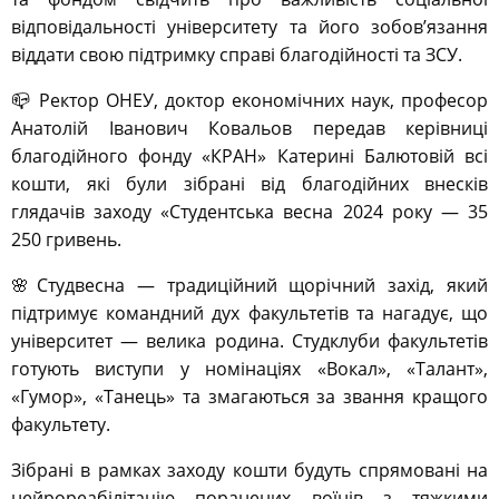
відповідальності університету та його зобов’язання
віддати свою підтримку справі благодійності та ЗСУ.
📪 Ректор ОНЕУ, доктор економічних наук, професор
Анатолій Іванович Ковальов передав керівниці
благодійного фонду «КРАН» Катерині Балютовій всі
кошти, які були зібрані від благодійних внесків
глядачів заходу «Студентська весна 2024 року — 35
250 гривень.
🌸Студвесна — традиційний щорічний захід, який
підтримує командний дух факультетів та нагадує, що
університет — велика родина. Студклуби факультетів
готують виступи у номінаціях «Вокал», «Талант»,
«Гумор», «Танець» та змагаються за звання кращого
факультету.
Зібрані в рамках заходу кошти будуть спрямовані на
нейрореабілітацію поранених воїнів з тяжкими