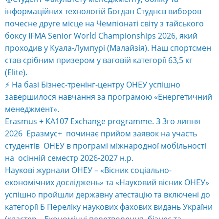
інформаційних технологій Богдан Студнєв виборов
почесне друге місце на Чемпіонаті світу з тайського
боксу IFMA Senior World Championships 2026, який
проходив у Куала-Лумпурі (Малайзія). Наш спортсмен
став срібним призером у ваговій категорії 63,5 кг
(Elite).
⚡️ На базі Бізнес-тренінг-центру ОНЕУ успішно
завершилося навчання за програмою «Енергетичний
менеджмент».
Erasmus + KA107 Exchange programme. З 3го липня
2026 Еразмус+ починає прийом заявок на участь
студентів ОНЕУ в програмі міжнародної мобільності
на осінній семестр 2026-2027 н.р.
Наукові журнали ОНЕУ – «Вісник соціально-
економічних досліджень» та «Науковий вісник ОНЕУ»
успішно пройшли державну атестацію та включені до
категорії Б Переліку наукових фахових видань України