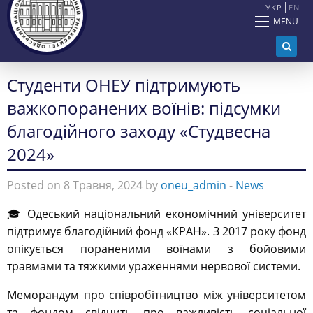
УКР
EN
MENU
Студенти ОНЕУ підтримують
важкопоранених воїнів: підсумки
благодійного заходу «Студвесна
2024»
Posted on 8 Травня, 2024 by
oneu_admin
-
News
🎓 Одеський національний економічний університет
підтримує благодійний фонд «КРАН». З 2017 року фонд
опікується пораненими воїнами з бойовими
травмами та тяжкими ураженнями нервової системи.
Меморандум про співробітництво між університетом
та фондом свідчить про важливість соціальної