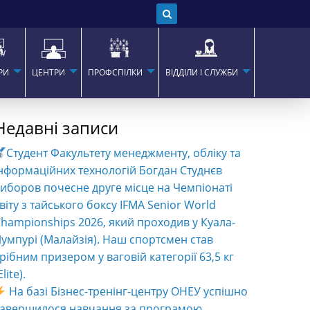
РИ
ЦЕНТРИ
ПРОФСПІЛКИ
ВІДДІЛИ І СЛУЖБИ
Недавні записи
Студент Факультету менеджменту, обліку та
нформаційних технологій Богдан Студнєв
иборов почесне друге місце на Чемпіонаті
віту з тайського боксу IFMA Senior World
hampionships 2026, який проходив у Куала-
умпурі (Малайзія). Наш спортсмен став
рібним призером у ваговій категорії 63,5 кг
Elite).
На базі Бізнес-тренінг-центру ОНЕУ успішно
завершилося навчання за програмою