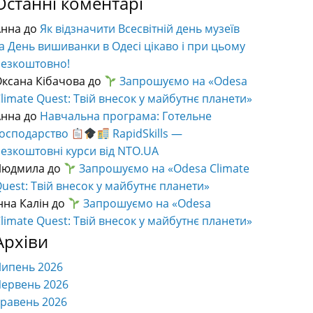
Останні коментарі
Анна
до
Як відзначити Всесвітній день музеїв
а День вишиванки в Одесі цікаво і при цьому
безкоштовно!
ксана Кібачова
до
Запрошуємо на «Odesa
limate Quest: Твій внесок у майбутнє планети»
Анна
до
Навчальна програма: Готельне
господарство
RapidSkills —
езкоштовні курси від NTO.UA
Людмила
до
Запрошуємо на «Odesa Climate
uest: Твій внесок у майбутнє планети»
нна Калін
до
Запрошуємо на «Odesa
limate Quest: Твій внесок у майбутнє планети»
Архіви
Липень 2026
ервень 2026
равень 2026