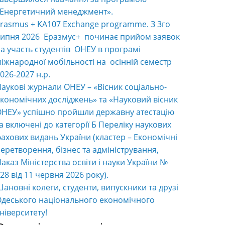
«Енергетичний менеджмент».
rasmus + KA107 Exchange programme. З 3го
ипня 2026 Еразмус+ починає прийом заявок
а участь студентів ОНЕУ в програмі
іжнародної мобільності на осінній семестр
026-2027 н.р.
аукові журнали ОНЕУ – «Вісник соціально-
кономічних досліджень» та «Науковий вісник
НЕУ» успішно пройшли державну атестацію
а включені до категорії Б Переліку наукових
ахових видань України (кластер – Економічні
еретворення, бізнес та адміністрування,
аказ Міністерства освіти і науки України №
28 від 11 червня 2026 року).
ановні колеги, студенти, випускники та друзі
деського національного економічного
ніверситету!