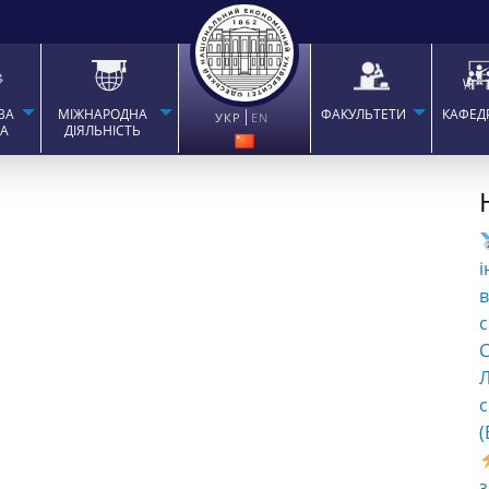
ВА
МІЖНАРОДНА
ФАКУЛЬТЕТИ
КАФЕД
УКР
EN
ТА
ДІЯЛЬНІСТЬ
і
в
с
C
Л
с
(