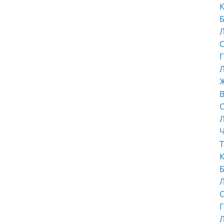
К
Б
С
Г
Л
В
С
Ч
Т
К
Б
С
Г
Л