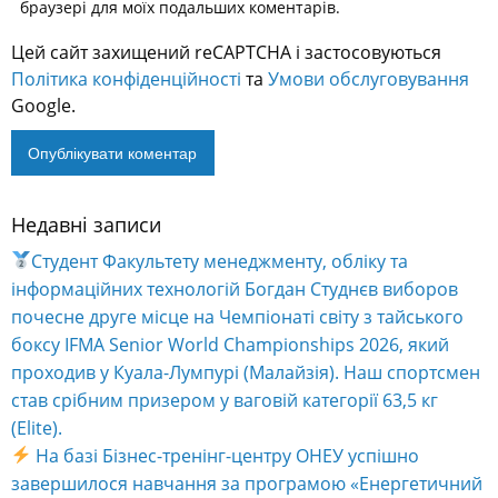
браузері для моїх подальших коментарів.
Цей сайт захищений reCAPTCHA і застосовуються
Політика конфіденційності
та
Умови обслуговування
Google.
Недавні записи
Alternative:
Студент Факультету менеджменту, обліку та
інформаційних технологій Богдан Студнєв виборов
почесне друге місце на Чемпіонаті світу з тайського
боксу IFMA Senior World Championships 2026, який
проходив у Куала-Лумпурі (Малайзія). Наш спортсмен
став срібним призером у ваговій категорії 63,5 кг
(Elite).
На базі Бізнес-тренінг-центру ОНЕУ успішно
завершилося навчання за програмою «Енергетичний