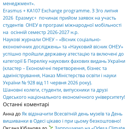
менеджмент».
Erasmus + KA107 Exchange programme. З 3го липня
2026 Еразмус+ починає прийом заявок на участь
студентів ОНЕУ в програмі міжнародної мобільності
на осінній семестр 2026-2027 н.р.
Наукові журнали ОНЕУ – «Вісник соціально-
економічних досліджень» та «Науковий вісник ОНЕУ»
успішно пройшли державну атестацію та включені до
категорії Б Переліку наукових фахових видань України
(кластер – Економічні перетворення, бізнес та
адміністрування, Наказ Міністерства освіти і науки
України № 928 від 11 червня 2026 року).
Шановні колеги, студенти, випускники та друзі
Одеського національного економічного університету!
Останні коментарі
Анна
до
Як відзначити Всесвітній день музеїв та День
вишиванки в Одесі цікаво і при цьому безкоштовно!
Оксана Кібачова
до
Запрошуємо на «Odesa Climate