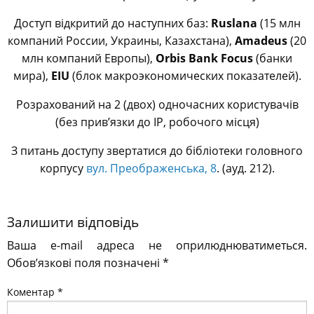
Доступ відкритий до наступних баз:
Ruslana
(15 млн
компаний России, Украины, Казахстана),
Amadeus
(20
млн компаний Европы),
Orbis Bank Focus
(банки
мира),
EIU
(блок макроэкономических показателей).
Розрахований на 2 (двох) одночасних користувачів
(без прив’язки до IP, робочого місця)
З питань доступу звертатися до бібліотеки головного
корпусу
вул. Преображенська, 8
. (ауд. 212).
Залишити відповідь
Ваша e-mail адреса не оприлюднюватиметься.
Обов’язкові поля позначені
*
Коментар
*