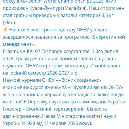
боксу IFMA Senior World Championships 2026, який
проходив у Куала-Лумпурі (Малайзія). Наш спортсмен
став срібним призером у ваговій категорії 63,5 кг
(Elite).
На базі Бізнес-тренінг-центру ОНЕУ успішно
завершилося навчання за програмою «Енергетичний
менеджмент».
Erasmus + KA107 Exchange programme. З 3го липня
2026 Еразмус+ починає прийом заявок на участь
студентів ОНЕУ в програмі міжнародної мобільності
на осінній семестр 2026-2027 н.р.
Наукові журнали ОНЕУ – «Вісник соціально-
економічних досліджень» та «Науковий вісник ОНЕУ»
успішно пройшли державну атестацію та включені до
категорії Б Переліку наукових фахових видань України
(кластер – Економічні перетворення, бізнес та
адміністрування, Наказ Міністерства освіти і науки
України № 928 від 11 червня 2026 року).