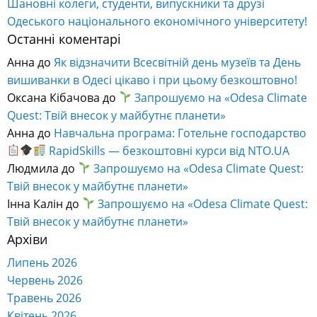
Шановні колеги, студенти, випускники та друзі
Одеського національного економічного університету!
Останні коментарі
Анна
до
Як відзначити Всесвітній день музеїв та День
вишиванки в Одесі цікаво і при цьому безкоштовно!
Оксана Кібачова
до
Запрошуємо на «Odesa Climate
Quest: Твій внесок у майбутнє планети»
Анна
до
Навчальна програма: Готельне господарство
RapidSkills — безкоштовні курси від NTO.UA
Людмила
до
Запрошуємо на «Odesa Climate Quest:
Твій внесок у майбутнє планети»
Інна Калін
до
Запрошуємо на «Odesa Climate Quest:
Твій внесок у майбутнє планети»
Архіви
Липень 2026
Червень 2026
Травень 2026
Квітень 2026