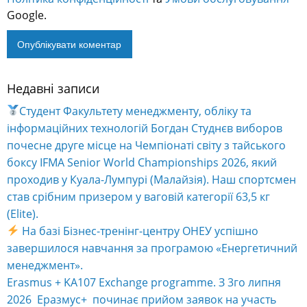
Google.
Недавні записи
Alternative:
Студент Факультету менеджменту, обліку та
інформаційних технологій Богдан Студнєв виборов
почесне друге місце на Чемпіонаті світу з тайського
боксу IFMA Senior World Championships 2026, який
проходив у Куала-Лумпурі (Малайзія). Наш спортсмен
став срібним призером у ваговій категорії 63,5 кг
(Elite).
На базі Бізнес-тренінг-центру ОНЕУ успішно
завершилося навчання за програмою «Енергетичний
менеджмент».
Erasmus + KA107 Exchange programme. З 3го липня
2026 Еразмус+ починає прийом заявок на участь