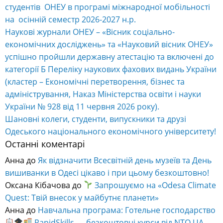
студентів ОНЕУ в програмі міжнародної мобільності
на осінній семестр 2026-2027 н.р.
Наукові журнали ОНЕУ – «Вісник соціально-
економічних досліджень» та «Науковий вісник ОНЕУ»
успішно пройшли державну атестацію та включені до
категорії Б Переліку наукових фахових видань України
(кластер – Економічні перетворення, бізнес та
адміністрування, Наказ Міністерства освіти і науки
України № 928 від 11 червня 2026 року).
Шановні колеги, студенти, випускники та друзі
Одеського національного економічного університету!
Останні коментарі
Анна
до
Як відзначити Всесвітній день музеїв та День
вишиванки в Одесі цікаво і при цьому безкоштовно!
Оксана Кібачова
до
Запрошуємо на «Odesa Climate
Quest: Твій внесок у майбутнє планети»
Анна
до
Навчальна програма: Готельне господарство
RapidSkills — безкоштовні курси від NTO.UA