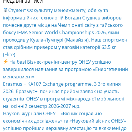
Недавні записи
Alternative:
Студент Факультету менеджменту, обліку та
інформаційних технологій Богдан Студнєв виборов
почесне друге місце на Чемпіонаті світу з тайського
боксу IFMA Senior World Championships 2026, який
проходив у Куала-Лумпурі (Малайзія). Наш спортсмен
став срібним призером у ваговій категорії 63,5 кг
(Elite).
На базі Бізнес-тренінг-центру ОНЕУ успішно
завершилося навчання за програмою «Енергетичний
менеджмент».
Erasmus + KA107 Exchange programme. З 3го липня
2026 Еразмус+ починає прийом заявок на участь
студентів ОНЕУ в програмі міжнародної мобільності
на осінній семестр 2026-2027 н.р.
Наукові журнали ОНЕУ – «Вісник соціально-
економічних досліджень» та «Науковий вісник ОНЕУ»
успішно пройшли державну атестацію та включені до