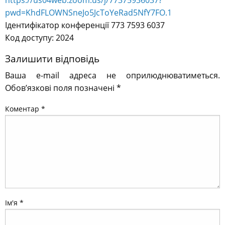
https://us04web.zoom.us/j/77375936037?
pwd=KhdFLOWNSneJo5JcToYeRad5NfY7FO.1
Ідентифікатор конференції 773 7593 6037
Код доступу: 2024
Залишити відповідь
Ваша e-mail адреса не оприлюднюватиметься.
Обов’язкові поля позначені
*
Коментар
*
Ім'я
*