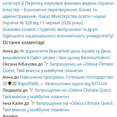
категорії Б Переліку наукових фахових видань України
(кластер – Економічні перетворення, бізнес та
адміністрування, Наказ Міністерства освіти і науки
України № 928 від 11 червня 2026 року).
Шановні колеги, студенти, випускники та друзі
Одеського національного економічного університету!
Останні коментарі
Анна
до
Як відзначити Всесвітній день музеїв та День
вишиванки в Одесі цікаво і при цьому безкоштовно!
Оксана Кібачова
до
Запрошуємо на «Odesa Climate
Quest: Твій внесок у майбутнє планети»
Анна
до
Навчальна програма: Готельне господарство
RapidSkills — безкоштовні курси від NTO.UA
Людмила
до
Запрошуємо на «Odesa Climate Quest:
Твій внесок у майбутнє планети»
Інна Калін
до
Запрошуємо на «Odesa Climate Quest:
Твій внесок у майбутнє планети»
Архіви