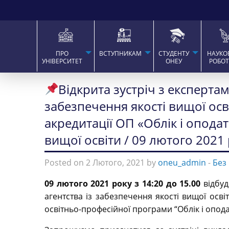
ПРО
ВСТУПНИКАМ
СТУДЕНТУ
НАУКО
УНІВЕРСИТЕТ
ОНЕУ
РОБО
Відкрита зустріч з експерта
забезпечення якості вищої ос
акредитації ОП «Облік і опода
вищої освіти / 09 лютого 2021 
Posted on 2 Лютого, 2021 by
oneu_admin
-
Без
09 лютого 2021 року з 14:20 до 15.00
відбуд
агентства із забезпечення якості вищої осв
освітньо-професійної програми “Облік і опода