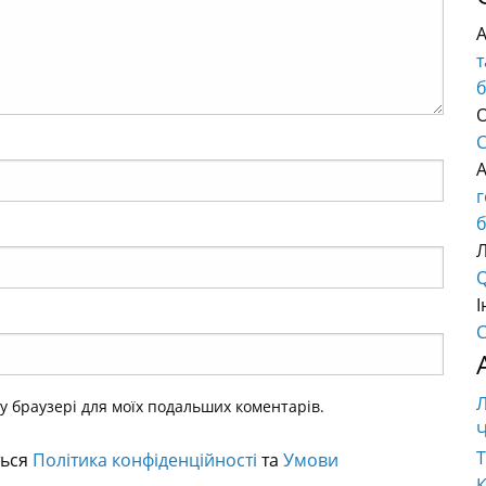
т
О
C
б
Q
І
C
ому браузері для моїх подальших коментарів.
Ч
Т
ться
Політика конфіденційності
та
Умови
К