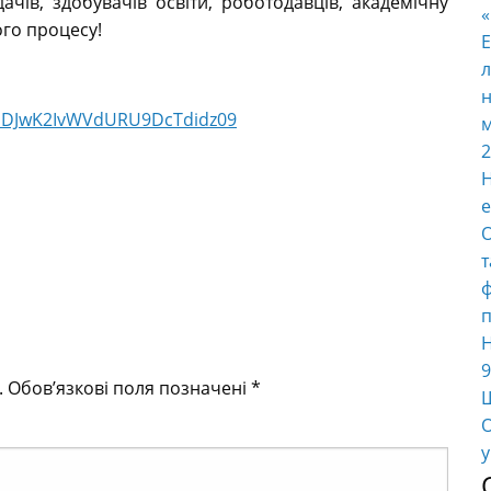
чів, здобувачів освіти, роботодавців, академічну
ого процесу!
E
л
н
mSDJwK2IvWVdURU9DcTdidz09
м
2
Н
е
О
т
ф
п
Н
9
.
Обов’язкові поля позначені
*
Ш
О
у