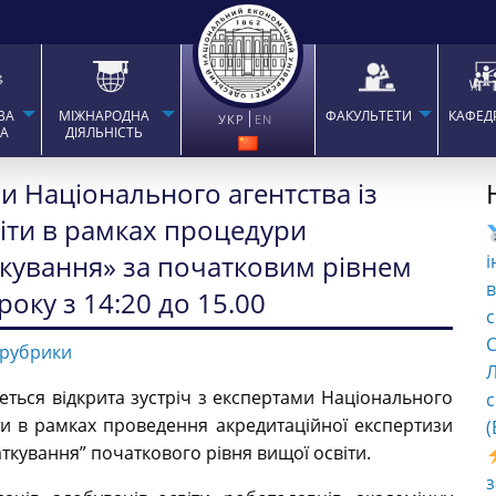
ВА
МІЖНАРОДНА
ФАКУЛЬТЕТИ
КАФЕД
УКР
EN
ТА
ДІЯЛЬНІСТЬ
ми Національного агентства із
віти в рамках процедури
ткування» за початковим рівнем
і
в
року з 14:20 до 15.00
с
C
 рубрики
Л
еться відкрита зустріч з експертами Національного
с
іти в рамках проведення акредитаційної експертизи
(
ткування” початкового рівня вищої освіти.