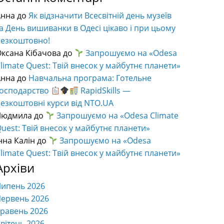
Анна
до
Як відзначити Всесвітній день музеїв
а День вишиванки в Одесі цікаво і при цьому
безкоштовно!
ксана Кібачова
до
Запрошуємо на «Odesa
limate Quest: Твій внесок у майбутнє планети»
Анна
до
Навчальна програма: Готельне
господарство
RapidSkills —
езкоштовні курси від NTO.UA
Людмила
до
Запрошуємо на «Odesa Climate
uest: Твій внесок у майбутнє планети»
нна Калін
до
Запрошуємо на «Odesa
limate Quest: Твій внесок у майбутнє планети»
Архіви
Липень 2026
ервень 2026
равень 2026
вітень 2026