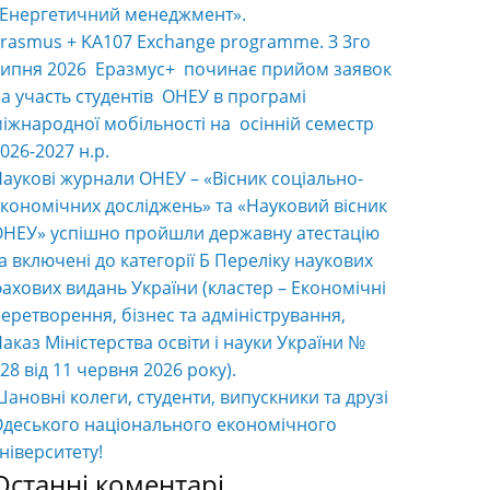
«Енергетичний менеджмент».
rasmus + KA107 Exchange programme. З 3го
ипня 2026 Еразмус+ починає прийом заявок
а участь студентів ОНЕУ в програмі
іжнародної мобільності на осінній семестр
026-2027 н.р.
аукові журнали ОНЕУ – «Вісник соціально-
кономічних досліджень» та «Науковий вісник
НЕУ» успішно пройшли державну атестацію
а включені до категорії Б Переліку наукових
ахових видань України (кластер – Економічні
еретворення, бізнес та адміністрування,
аказ Міністерства освіти і науки України №
28 від 11 червня 2026 року).
ановні колеги, студенти, випускники та друзі
деського національного економічного
ніверситету!
Останні коментарі