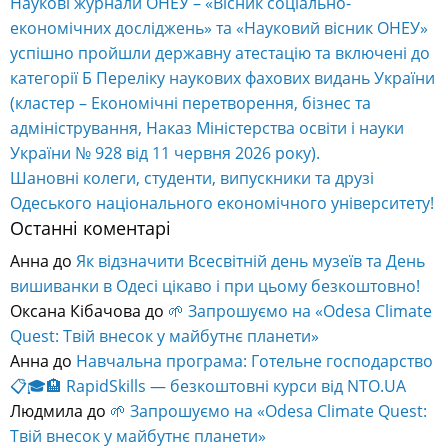
Наукові журнали ОНЕУ – «Вісник соціально-
економічних досліджень» та «Науковий вісник ОНЕУ»
успішно пройшли державну атестацію та включені до
категорії Б Переліку наукових фахових видань України
(кластер – Економічні перетворення, бізнес та
адміністрування, Наказ Міністерства освіти і науки
України № 928 від 11 червня 2026 року).
Шановні колеги, студенти, випускники та друзі
Одеського національного економічного університету!
Останні коментарі
Анна
до
Як відзначити Всесвітній день музеїв та День
вишиванки в Одесі цікаво і при цьому безкоштовно!
Оксана Кібачова
до
🌱 Запрошуємо на «Odesa Climate
Quest: Твій внесок у майбутнє планети»
Анна
до
Навчальна програма: Готельне господарство
📋🎓🏨 RapidSkills — безкоштовні курси від NTO.UA
Людмила
до
🌱 Запрошуємо на «Odesa Climate Quest:
Твій внесок у майбутнє планети»