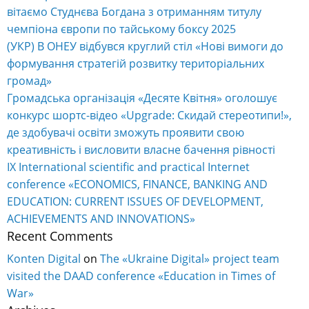
вітаємо Студнєва Богдана з отриманням титулу
чемпіона європи по тайському боксу 2025
(УКР) В ОНЕУ відбувся круглий стіл «Нові вимоги до
формування стратегій розвитку територіальних
громад»
Громадська організація «Десяте Квітня» оголошує
конкурс шортс-відео «Upgrade: Скидай стереотипи!»,
де здобувачі освіти зможуть проявити свою
креативність і висловити власне бачення рівності
IX International scientific and practical Internet
conference «ECONOMICS, FINANCE, BANKING AND
EDUCATION: CURRENT ISSUES OF DEVELOPMENT,
ACHIEVEMENTS AND INNOVATIONS»
Recent Comments
Konten Digital
on
The «Ukraine Digital» project team
visited the DAAD conference «Education in Times of
War»