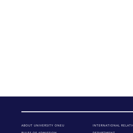
ABOUT UNIVERSITY ONEU
INTERNATIONAL RELAT
RULES OF ADMISSION
DEPARTMENT