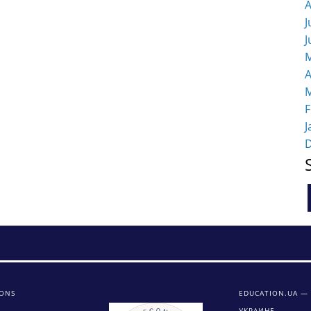
A
J
J
M
A
M
F
J
IONS
EDUCATION.UA —
УКРАИНЕ