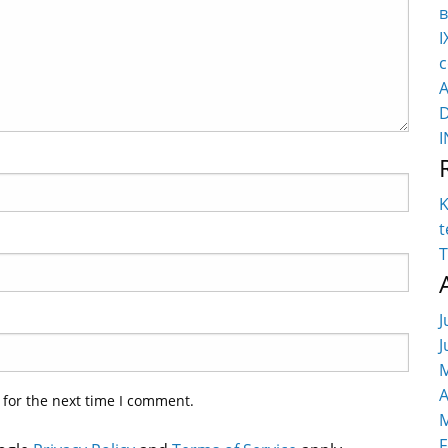
в
I
c
K
t
T
J
J
M
A
 for the next time I comment.
M
F