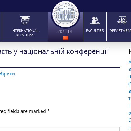
INTERNATIONAL
FACULTIES
DEPARTMEN
УКР
EN
RELATIONS
асть у національній конференції
в
убрики
ч
(
в
т
Г
red fields are marked
*
о
С
з