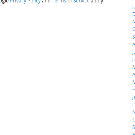
oogle
Privacy Policy
and
Terms of Service
apply.
J
O
S
A
J
J
M
A
M
F
J
O
S
A