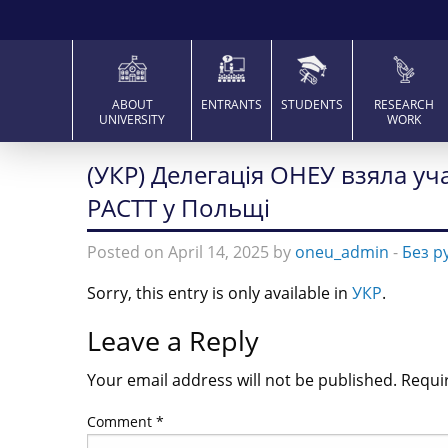
ABOUT
ENTRANTS
STUDENTS
RESEARCH
UNIVERSITY
WORK
(УКР) Делегація ОНЕУ взяла уч
PACTT у Польщі
Posted on April 14, 2025 by
oneu_admin
-
Без р
Sorry, this entry is only available in
УКР
.
Leave a Reply
Your email address will not be published.
Requi
Comment
*