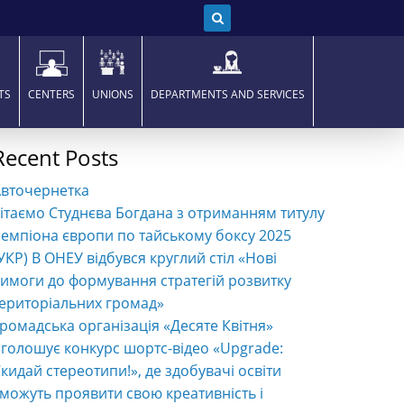
TS
CENTERS
UNIONS
DEPARTMENTS AND SERVICES
Recent Posts
Авточернетка
ітаємо Студнєва Богдана з отриманням титулу
емпіона європи по тайському боксу 2025
УКР) В ОНЕУ відбувся круглий стіл «Нові
имоги до формування стратегій розвитку
ериторіальних громад»
ромадська організація «Десяте Квітня»
голошує конкурс шортс-відео «Upgrade:
кидай стереотипи!», де здобувачі освіти
можуть проявити свою креативність і