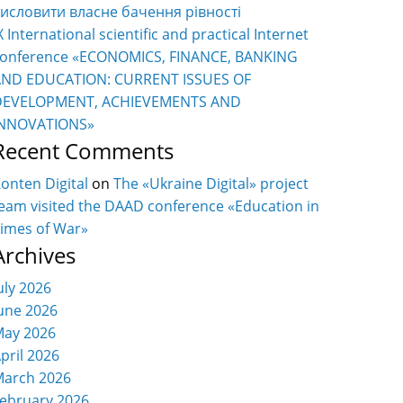
исловити власне бачення рівності
X International scientific and practical Internet
onference «ECONOMICS, FINANCE, BANKING
AND EDUCATION: CURRENT ISSUES OF
DEVELOPMENT, ACHIEVEMENTS AND
INNOVATIONS»
Recent Comments
onten Digital
on
The «Ukraine Digital» project
eam visited the DAAD conference «Education in
imes of War»
Archives
uly 2026
une 2026
ay 2026
pril 2026
arch 2026
ebruary 2026