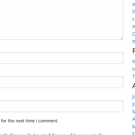
в
I
c
K
t
T
J
J
M
A
 for the next time I comment.
M
F