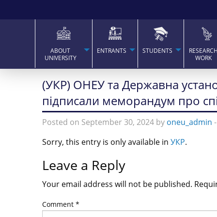
ABOUT
ENTRANTS
STUDENTS
RESEARC
UNIVERSITY
WORK
(УКР) ОНЕУ та Державна устан
підписали меморандум про с
Posted on September 30, 2024 by
oneu_admin
Sorry, this entry is only available in
УКР
.
Leave a Reply
Your email address will not be published.
Requi
Comment
*