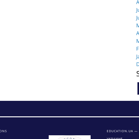
A
J
J
M
A
M
F
J
IONS
EDUCATION.UA —
УКРАИНЕ