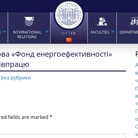
H
INTERNATIONAL
FACULTIES
DEPARTM
УКР
EN
RELATIONS
ова «Фонд енергоефективності»
півпрацю
в
-
Без рубрики
ч
(
в
т
Г
red fields are marked
*
о
С
з