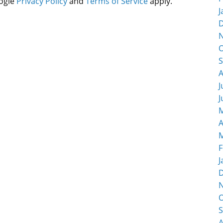
oogle
Privacy Policy
and
Terms of Service
apply.
J
O
S
A
J
J
M
A
M
F
J
O
S
A