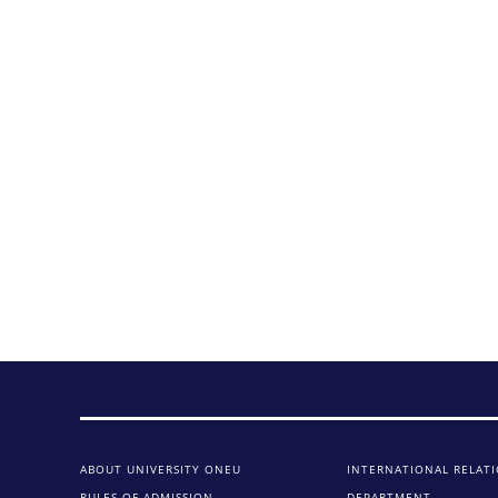
ABOUT UNIVERSITY ONEU
INTERNATIONAL RELAT
RULES OF ADMISSION
DEPARTMENT