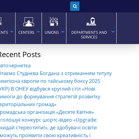
ENTS
CENTERS
UNIONS
DEPARTMENTS AND
SERVICES
Recent Posts
Авточернетка
ітаємо Студнєва Богдана з отриманням титулу
емпіона європи по тайському боксу 2025
УКР) В ОНЕУ відбувся круглий стіл «Нові
имоги до формування стратегій розвитку
ериторіальних громад»
ромадська організація «Десяте Квітня»
голошує конкурс шортс-відео «Upgrade:
кидай стереотипи!», де здобувачі освіти
можуть проявити свою креативність і