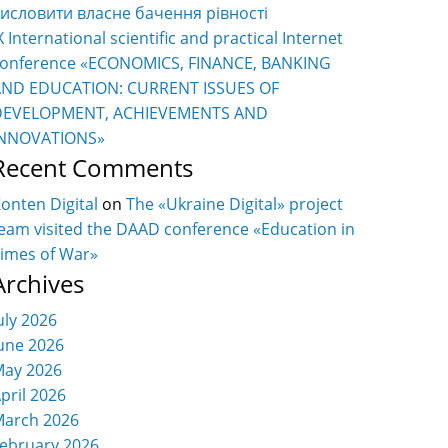
исловити власне бачення рівності
X International scientific and practical Internet
onference «ECONOMICS, FINANCE, BANKING
AND EDUCATION: CURRENT ISSUES OF
DEVELOPMENT, ACHIEVEMENTS AND
INNOVATIONS»
Recent Comments
onten Digital
on
The «Ukraine Digital» project
eam visited the DAAD conference «Education in
imes of War»
Archives
uly 2026
une 2026
ay 2026
pril 2026
arch 2026
ebruary 2026