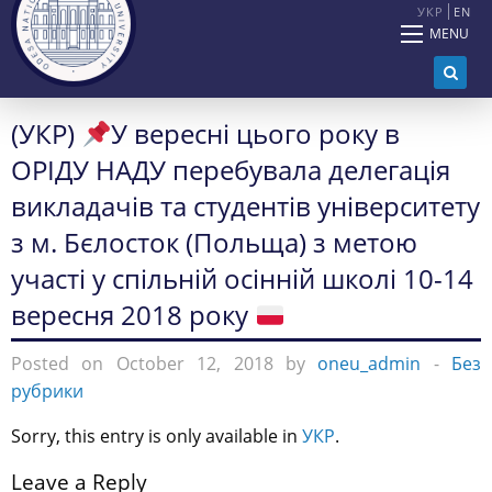
УКР
EN
MENU
(УКР)
У вересні цього року в
ОРІДУ НАДУ перебувала делегація
викладачів та студентів університету
з м. Бєлосток (Польща) з метою
участі у спільній осінній школі 10-14
вересня 2018 року
Posted on October 12, 2018 by
oneu_admin
-
Без
рубрики
Sorry, this entry is only available in
УКР
.
Leave a Reply