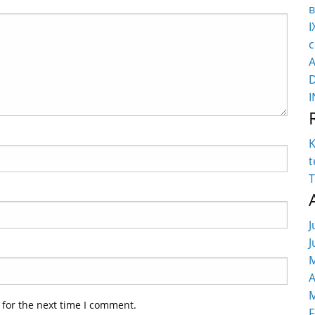
в
I
c
K
t
T
J
J
M
A
M
 for the next time I comment.
F