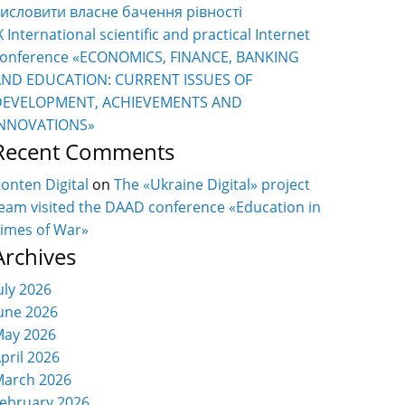
исловити власне бачення рівності
X International scientific and practical Internet
onference «ECONOMICS, FINANCE, BANKING
AND EDUCATION: CURRENT ISSUES OF
DEVELOPMENT, ACHIEVEMENTS AND
INNOVATIONS»
Recent Comments
onten Digital
on
The «Ukraine Digital» project
eam visited the DAAD conference «Education in
imes of War»
Archives
uly 2026
une 2026
ay 2026
pril 2026
arch 2026
ebruary 2026