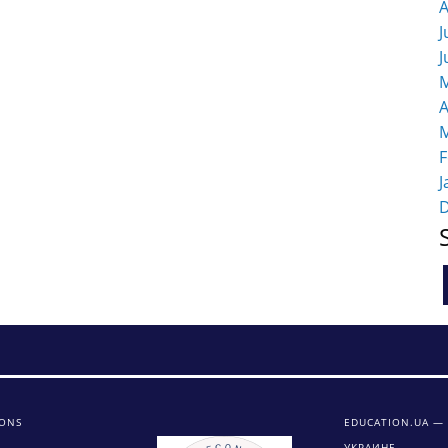
A
J
J
M
A
M
F
J
IONS
EDUCATION.UA —
УКРАИНЕ