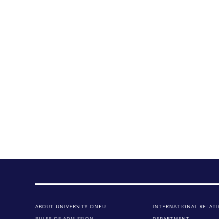
ABOUT UNIVERSITY ONEU
INTERNATIONAL RELAT
RULES OF ADMISSION
DEPARTMENT