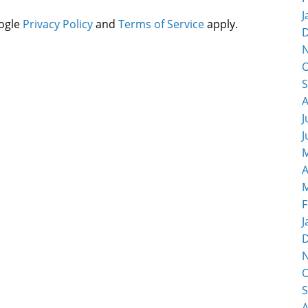
J
oogle
Privacy Policy
and
Terms of Service
apply.
O
S
A
J
J
M
A
M
F
J
O
S
A