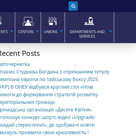
ENTS
CENTERS
UNIONS
DEPARTMENTS AND
SERVICES
Recent Posts
Авточернетка
ітаємо Студнєва Богдана з отриманням титулу
емпіона європи по тайському боксу 2025
УКР) В ОНЕУ відбувся круглий стіл «Нові
имоги до формування стратегій розвитку
ериторіальних громад»
ромадська організація «Десяте Квітня»
голошує конкурс шортс-відео «Upgrade:
кидай стереотипи!», де здобувачі освіти
можуть проявити свою креативність і