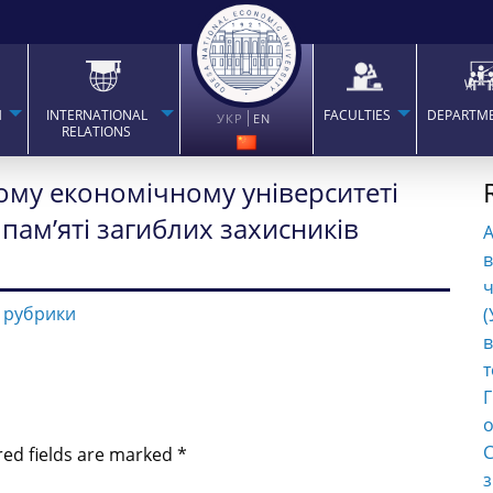
H
INTERNATIONAL
FACULTIES
DEPARTM
УКР
EN
RELATIONS
ому економічному університеті
 пам’яті загиблих захисників
в
ч
 рубрики
(
в
т
Г
о
С
red fields are marked
*
з