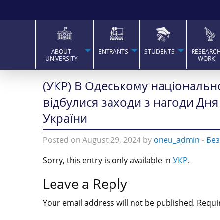
ABOUT
ENTRANTS
STUDENTS
RESEARC
UNIVERSITY
WORK
(УКР) В Одеському національн
відбулися заходи з нагоди Дня
України
Posted on August 29, 2024 by
oneu_admin
-
Без
Sorry, this entry is only available in
УКР
.
Leave a Reply
Your email address will not be published.
Requi