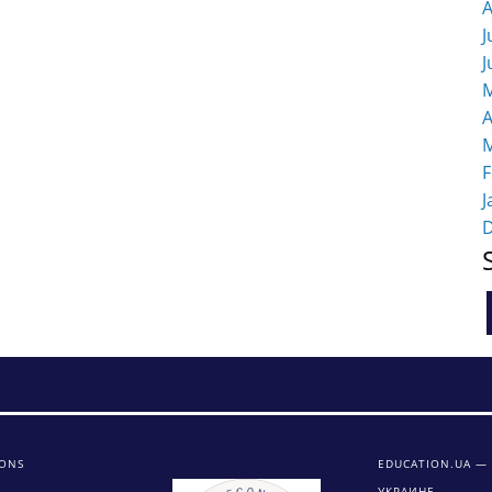
A
J
J
M
A
M
F
J
IONS
EDUCATION.UA —
УКРАИНЕ