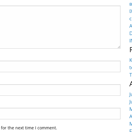
в
I
c
K
t
T
J
J
M
A
M
 for the next time I comment.
F