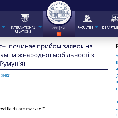
H
INTERNATIONAL
FACULTIES
DEPARTM
УКР
EN
RELATIONS
ус+ починає прийом заявок на
амі міжнародної мобільності з
(Румунія)
в
ч
брики
(
в
т
Г
о
С
red fields are marked
*
з