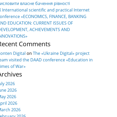
исловити власне бачення рівності
X International scientific and practical Internet
onference «ECONOMICS, FINANCE, BANKING
AND EDUCATION: CURRENT ISSUES OF
DEVELOPMENT, ACHIEVEMENTS AND
INNOVATIONS»
Recent Comments
onten Digital
on
The «Ukraine Digital» project
eam visited the DAAD conference «Education in
imes of War»
Archives
uly 2026
une 2026
ay 2026
pril 2026
arch 2026
ebruary 2026