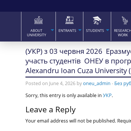
ABOUT
ENTRANTS
STUDENTS
RESEARC
UNIVERSITY
WORK
(УКР) з 03 червня 2026 Еразм
участь студентів ОНЕУ в прогр
Alexandru Ioan Cuza University 
Posted on June 4, 2026 by
oneu_admin
-
Без ру
Sorry, this entry is only available in
УКР
.
Leave a Reply
Your email address will not be published.
Requi