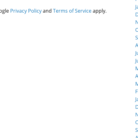
J
oogle
Privacy Policy
and
Terms of Service
apply.
O
S
A
J
J
M
A
M
F
J
O
S
A