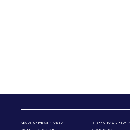
ABOUT UNIVERSITY ONEU
INTERNATIONAL RELAT
RULES OF ADMISSION
DEPARTMENT