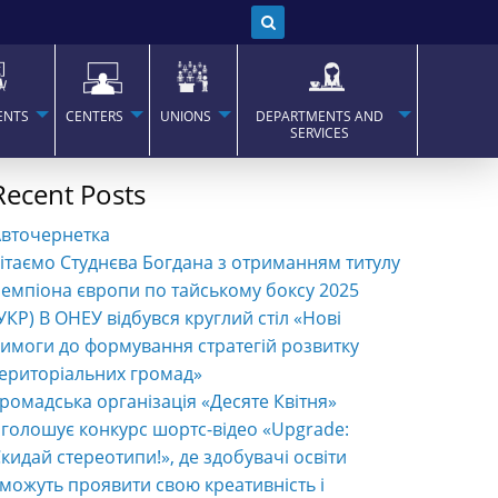
ENTS
CENTERS
UNIONS
DEPARTMENTS AND
SERVICES
Recent Posts
Авточернетка
ітаємо Студнєва Богдана з отриманням титулу
емпіона європи по тайському боксу 2025
УКР) В ОНЕУ відбувся круглий стіл «Нові
имоги до формування стратегій розвитку
ериторіальних громад»
ромадська організація «Десяте Квітня»
голошує конкурс шортс-відео «Upgrade:
кидай стереотипи!», де здобувачі освіти
можуть проявити свою креативність і