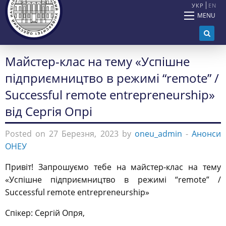
УКР
EN
MENU
Майстер-клас на тему «Успішне
підприємництво в режимі “remote” /
Successful remote entrepreneurship»
від Сергія Опрі
Posted on 27 Березня, 2023 by
oneu_admin
-
Анонси
ОНЕУ
Привіт! Запрошуємо тебе на майстер-клас на тему
«Успішне підприємництво в режимі “remote” /
Successful remote entrepreneurship»
Спікер: Сергій Опря,