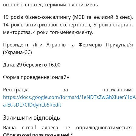
візіонер, стратег, серійний підприємець.
19 років бізнес-консалтингу (МСБ та великий бізнес),
14 років антикризової експертності, 5 років стартап-
менторства, 4 роки топ-менеджменту.
Президент Ліги Аграріїв та Фермерів Придунав’я
(Україна-ЄС)
Дата: 29 березня о 16.00
Форма проведення: онлайн
Реєстрація за посиланням:
https://docs.google.com/forms/d/1eNDTsZwGhXfuerY1d
a-Et-sDL7CfDdynLb5I/edit
Залишити відповідь
Ваша e-mail адреса не оприлюднюватиметься.
Обов’язкові поля позначені
*