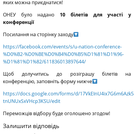
яких можна приєднатися!
ОНЕУ було надано
10 білетів для участі у
конференції
Посилання на сторінку заходу
https://facebook.com/events/s/u-nation-conference-
%D0%B2-%D0%BE%D0%B4%D0%B5%D1%81%D1%96-
%D1%81%D1%82/611836013897644/
Щоб долучитись до розіграшу білетів на
конференцію, заповніть форму нижче
https://docs.google.com/forms/d/17VkEInU4ix7G6m6Azk
tnUNUxSxVHcp3KSU/edit
Переможців відбору буде оголошено згодом!
Залишити відповідь