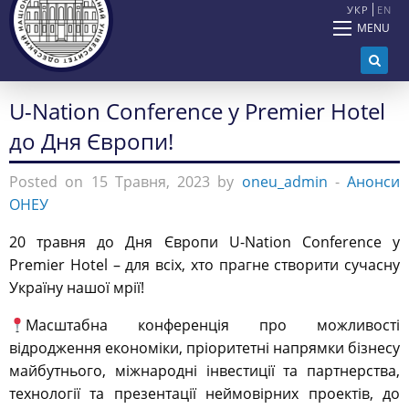
УКР
EN
MENU
U-Nation Conference y Premier Hotel
до Дня Європи!
Posted on 15 Травня, 2023 by
oneu_admin
-
Анонси
ОНЕУ
20 травня до Дня Європи U-Nation Conference y
Premier Hotel – для всіх, хто прагне створити сучасну
Україну нашої мрії!
Масштабна конференція про можливості
відродження економіки, пріоритетні напрямки бізнесу
майбутнього, міжнародні інвестиції та партнерства,
технології та презентації неймовірних проектів, до