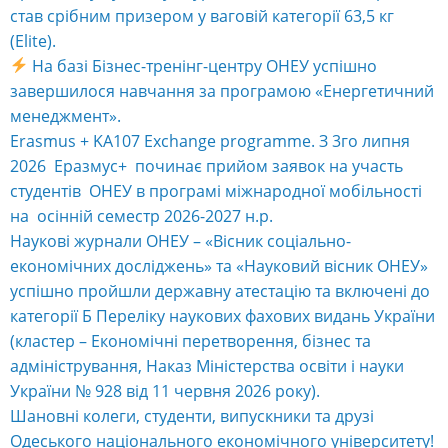
став срібним призером у ваговій категорії 63,5 кг
(Elite).
На базі Бізнес-тренінг-центру ОНЕУ успішно
завершилося навчання за програмою «Енергетичний
менеджмент».
Erasmus + KA107 Exchange programme. З 3го липня
2026 Еразмус+ починає прийом заявок на участь
студентів ОНЕУ в програмі міжнародної мобільності
на осінній семестр 2026-2027 н.р.
Наукові журнали ОНЕУ – «Вісник соціально-
економічних досліджень» та «Науковий вісник ОНЕУ»
успішно пройшли державну атестацію та включені до
категорії Б Переліку наукових фахових видань України
(кластер – Економічні перетворення, бізнес та
адміністрування, Наказ Міністерства освіти і науки
України № 928 від 11 червня 2026 року).
Шановні колеги, студенти, випускники та друзі
Одеського національного економічного університету!