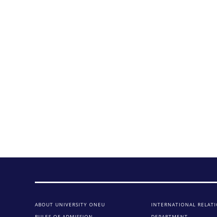
ABOUT UNIVERSITY ONEU
INTERNATIONAL RELAT
RULES OF ADMISSION
DEPARTMENT