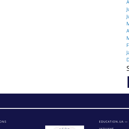
A
J
J
M
A
M
F
J
IONS
EDUCATION.UA —
УКРАИНЕ