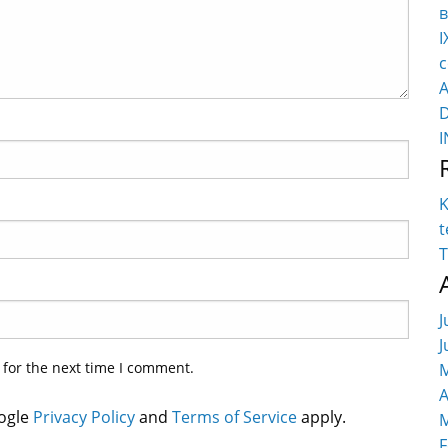
в
I
c
K
t
T
J
J
 for the next time I comment.
M
A
oogle
Privacy Policy
and
Terms of Service
apply.
M
F