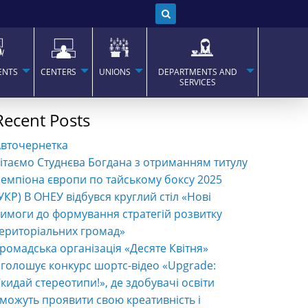
ENTS
CENTERS
UNIONS
DEPARTMENTS AND
SERVICES
Recent Posts
Авточернетка
ітаємо Студнєва Богдана з отриманням титулу
емпіона європи по тайському боксу 2025
УКР) В ОНЕУ відбувся круглий стіл «Нові
имоги до формування стратегій розвитку
ериторіальних громад»
ромадська організація «Десяте Квітня»
голошує конкурс шортс-відео «Upgrade:
кидай стереотипи!», де здобувачі освіти
можуть проявити свою креативність і