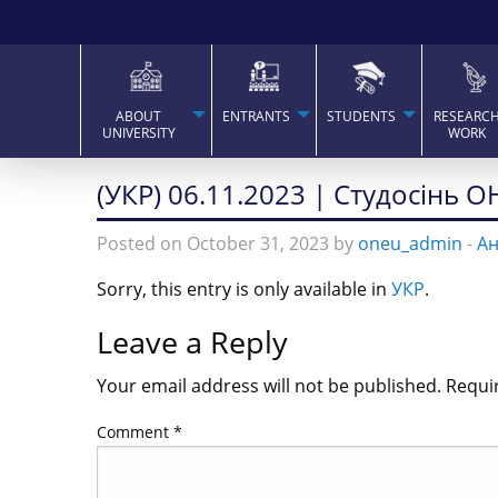
ABOUT
ENTRANTS
STUDENTS
RESEARC
UNIVERSITY
WORK
(УКР) 06.11.2023 | Студосінь О
Posted on October 31, 2023 by
oneu_admin
-
А
Sorry, this entry is only available in
УКР
.
Leave a Reply
Your email address will not be published.
Requi
Comment
*