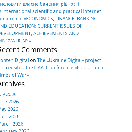
исловити власне бачення рівності
X International scientific and practical Internet
onference «ECONOMICS, FINANCE, BANKING
AND EDUCATION: CURRENT ISSUES OF
DEVELOPMENT, ACHIEVEMENTS AND
INNOVATIONS»
Recent Comments
onten Digital
on
The «Ukraine Digital» project
eam visited the DAAD conference «Education in
imes of War»
Archives
uly 2026
une 2026
ay 2026
pril 2026
arch 2026
ebruary 2026