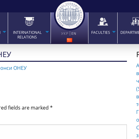
H
INTERNATIONAL
FACULTIES
DEPARTM
УКР
EN
RELATIONS
НЕУ
нонси ОНЕУ
в
ч
(
в
т
red fields are marked
*
Г
о
С
з