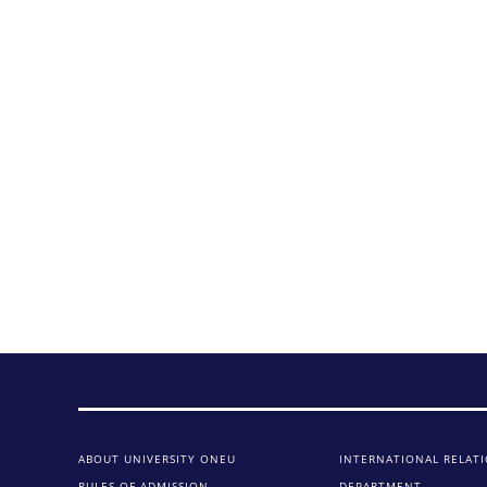
ABOUT UNIVERSITY ONEU
INTERNATIONAL RELAT
RULES OF ADMISSION
DEPARTMENT