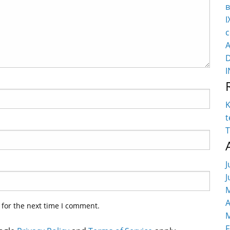
в
I
c
K
t
T
J
J
M
A
 for the next time I comment.
M
F