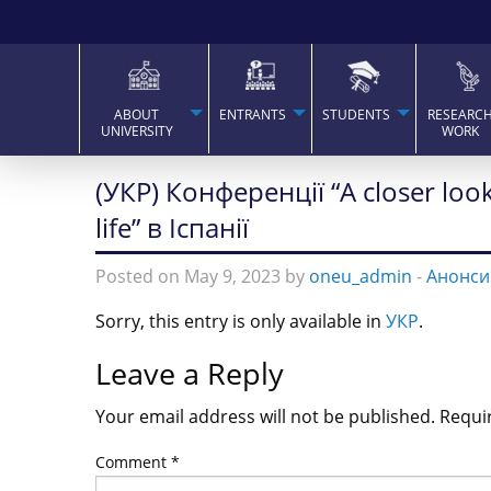
ABOUT
ENTRANTS
STUDENTS
RESEARC
UNIVERSITY
WORK
(УКР) Конференції “A closer loo
life” в Іспанії
Posted on May 9, 2023 by
oneu_admin
-
Анонси
Sorry, this entry is only available in
УКР
.
Leave a Reply
Your email address will not be published.
Requi
Comment
*