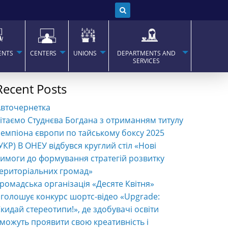
ENTS
CENTERS
UNIONS
DEPARTMENTS AND
SERVICES
Recent Posts
Авточернетка
ітаємо Студнєва Богдана з отриманням титулу
емпіона європи по тайському боксу 2025
УКР) В ОНЕУ відбувся круглий стіл «Нові
имоги до формування стратегій розвитку
ериторіальних громад»
ромадська організація «Десяте Квітня»
голошує конкурс шортс-відео «Upgrade:
кидай стереотипи!», де здобувачі освіти
можуть проявити свою креативність і