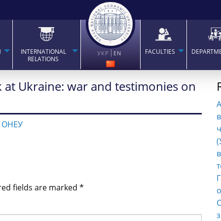
H
INTERNATIONAL
FACULTIES
DEPARTM
УКР
EN
RELATIONS
k at Ukraine: war and testimonies on
в
 ОНЕУ
ч
(
в
т
Г
red fields are marked
*
о
С
з