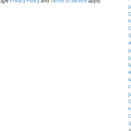
oogle
Privacy Policy
and
Terms of Service
apply.
J
O
S
A
J
J
M
A
M
F
J
O
S
A