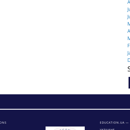
A
J
J
M
A
M
F
J
IONS
EDUCATION.UA —
УКРАИНЕ