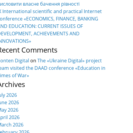
исловити власне бачення рівності
X International scientific and practical Internet
onference «ECONOMICS, FINANCE, BANKING
AND EDUCATION: CURRENT ISSUES OF
DEVELOPMENT, ACHIEVEMENTS AND
INNOVATIONS»
Recent Comments
onten Digital
on
The «Ukraine Digital» project
eam visited the DAAD conference «Education in
imes of War»
Archives
uly 2026
une 2026
ay 2026
pril 2026
arch 2026
ebruary 2026