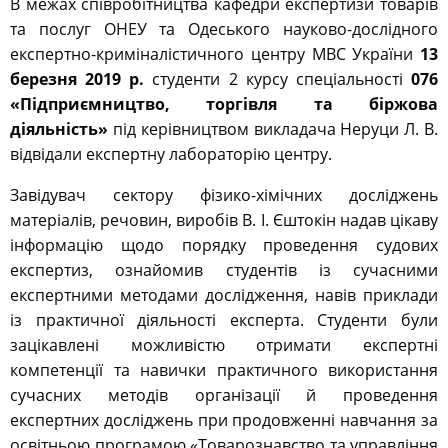
В межах співробітництва кафедри експертизи товарів
та послуг ОНЕУ та Одеського науково-дослідного
експертно-криміналістичного центру МВС України
13
березня 2019 р.
студенти 2 курсу спеціальності
076
«Підприємництво, торгівля та біржова
діяльність»
під керівництвом викладача Неруци Л. В.
відвідали експертну лабораторію центру.
Завідувач сектору фізико-хімічних досліджень
матеріалів, речовин, виробів В. І. Єштокін надав цікаву
інформацію щодо порядку проведення судових
експертиз, ознайомив студентів із сучасними
експертними методами дослідження, навів приклади
із практичної діяльності експерта. Студенти були
зацікавлені можливістю отримати експертні
компетенції та навички практичного використання
сучасних методів організації й проведення
експертних досліджень при продовженні навчання за
освітньою програмою «Товарознавство та управління