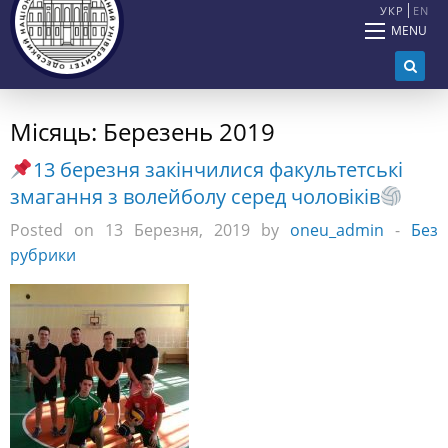
УКР
EN
MENU
Місяць:
Березень 2019
13 березня закінчилися факультетські
змагання з волейболу серед чоловіків
Posted on 13 Березня, 2019 by
oneu_admin
-
Без
рубрики