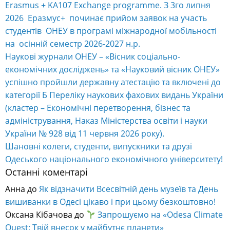
Erasmus + KA107 Exchange programme. З 3го липня
2026 Еразмус+ починає прийом заявок на участь
студентів ОНЕУ в програмі міжнародної мобільності
на осінній семестр 2026-2027 н.р.
Наукові журнали ОНЕУ – «Вісник соціально-
економічних досліджень» та «Науковий вісник ОНЕУ»
успішно пройшли державну атестацію та включені до
категорії Б Переліку наукових фахових видань України
(кластер – Економічні перетворення, бізнес та
адміністрування, Наказ Міністерства освіти і науки
України № 928 від 11 червня 2026 року).
Шановні колеги, студенти, випускники та друзі
Одеського національного економічного університету!
Останні коментарі
Анна
до
Як відзначити Всесвітній день музеїв та День
вишиванки в Одесі цікаво і при цьому безкоштовно!
Оксана Кібачова
до
Запрошуємо на «Odesa Climate
Quest: Твій внесок у майбутнє планети»