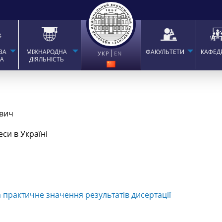
ВА
МІЖНАРОДНА
ФАКУЛЬТЕТИ
КАФЕД
УКР
EN
ТА
ДІЯЛЬНІСТЬ
вич
си в Україні
 практичне значення результатів дисертації