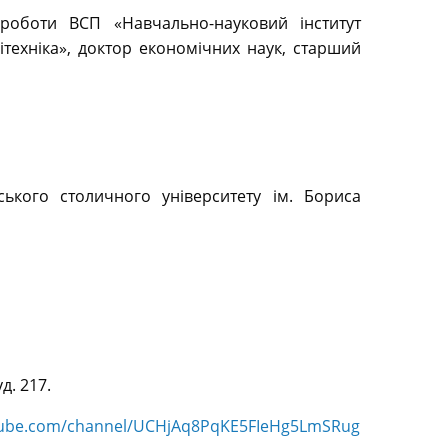
роботи ВСП «Навчально-науковий інститут
техніка», доктор економічних наук, старший
кого столичного університету ім. Бориса
д. 217.
tube.com/channel/UCHjAq8PqKE5FIeHg5LmSRug