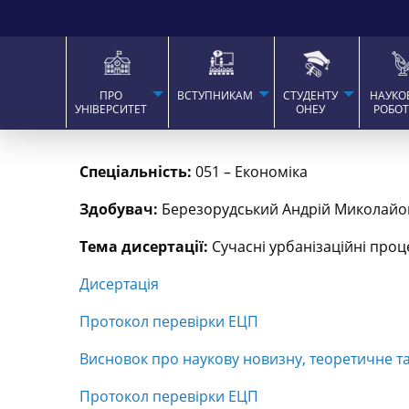
ПРО
ВСТУПНИКАМ
СТУДЕНТУ
НАУКО
УНІВЕРСИТЕТ
ОНЕУ
РОБО
Спеціальність:
051 – Економіка
Здобувач:
Березорудський Андрій Миколайо
Тема дисертації:
Сучасні урбанізаційні проце
Дисертація
Протокол перевірки ЕЦП
Висновок про наукову новизну, теоретичне та
Протокол перевірки ЕЦП