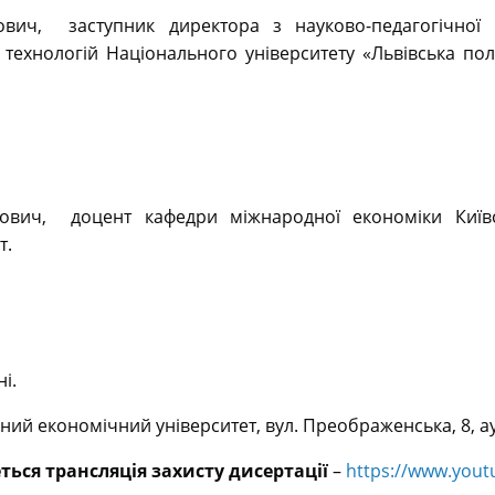
ич, заступник директора з науково-педагогічної 
технологій Національного університету «Львівська полі
ич, доцент кафедри міжнародної економіки Київсь
т.
і.
ний економічний університет, вул. Преображенська, 8, ау
ться трансляція захисту дисертації
–
https://www.you