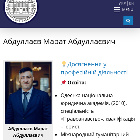
УКР
EN
MENU
Абдуллаєв Марат Абдуллаєвич
Досягнення у
професійній діяльності
Освіта:
Одеська національна
юридична академія, (2010),
спеціальність
«Правознавство», кваліфікація
– юрист;
Абдуллаєв Марат
Міжнародний гуманітарний
Абдуллаєвич