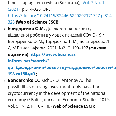
times. Laplage em revista (Sorocaba),
Vol. 7 No. 1
(2021)
, p.314-326. URL:
https://doi.org/10.24115/S2446-6220202171727 p.314-
326
(Web of Science ESCI);
Бондаренко О.М.
Дослідження розвитку
віддаленої роботи в умовах пандемії COVID-19 /
Бондаренко О. М., Тардаскіна Т. М., Богатирьова Л.
Д. // Бізнес Інформ. 2021. №2. C. 190–197
(фахове
видання)
https://www.business-
inform.net/search/?
qu=Дослідження+розвитку+віддаленої+роботи+в
19&x=18&y=9
;
Bondarenko O.,
Kichuk O., Antonov A. The
possibilities of using investment tools based on
cryptocurrency in the development of the national
economy // Baltic Journal of Economic Studies. 2019.
Vol. 5. N. 2. Р. 10 – 18. (
Web of Science ESCI);