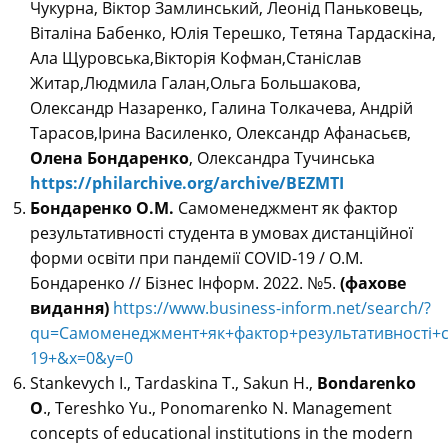
Чукурна, Віктор Замлинський, Леонід Паньковець,
Віталіна Бабенко, Юлія Терешко, Тетяна Тардаскіна,
Ала Щуровська,Вікторія Кофман,Станіслав
Житар,Людмила Галан,Ольга Большакова,
Олександр Назаренко, Галина Толкачева, Андрій
Тарасов,Ірина Василенко, Олександр Афанасьєв,
Олена Бондаренко
, Олександра Тучинська
https://philarchive.org/archive/BEZMTI
Бондаренко О.М.
Самоменеджмент як фактор
результативності студента в умовах дистанційної
форми освіти при пандемії COVID-19 / О.М.
Бондаренко // Бізнес Інформ. 2022. №5.
(фахове
видання)
https://www.business-inform.net/search/?
qu=Самоменеджмент+як+фактор+результативності+с
19+&x=0&y=0
Stankevych I., Tardaskina T., Sakun H.,
Bondarenko
O
., Tereshko Yu., Ponomarenko N. Management
concepts of educational institutions in the modern