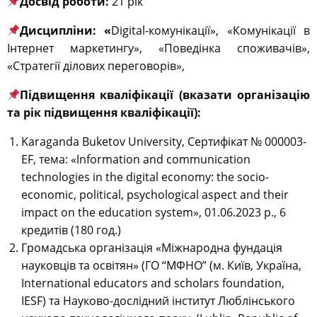
Досвід роботи:
21 рік
Дисципліни:
«
Digital-комунікації», «Комунікації в
Інтернет маркетингу», «Поведінка споживачів»,
«Стратегії ділових переговорів»,
Підвищення кваліфікації (вказати організацію
та рік підвищення кваліфікації):
Karaganda Buketov University, Сертифікат № 000003-
EF, тема: «Information and communication
technologies in the digital economy: the socio-
economic, political, psychological aspect and their
impact on the education system», 01.06.2023 р., 6
кредитів (180 год.)
Громадська організація «Міжнародна фундація
науковців та освітян» (ГО “МФНО” (м. Київ, Україна,
International educators and scholars foundation,
IESF) та Науково-дослідний інститут Люблінського