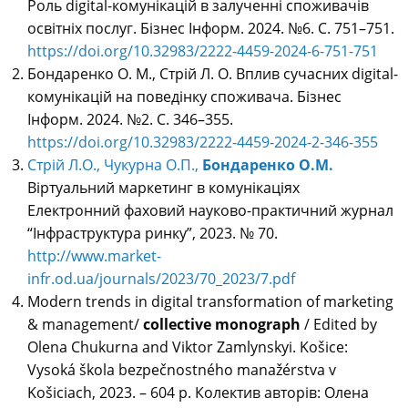
Роль digital-комунікацій в залученні споживачів
освітніх послуг. Бізнес Інформ. 2024. №6. C. 751–751.
https://doi.org/10.32983/2222-4459-2024-6-751-751
Бондаренко О. М., Стрій Л. О. Вплив сучасних digital-
комунікацій на поведінку споживача. Бізнес
Інформ. 2024. №2. C. 346–355.
https://doi.org/10.32983/2222-4459-2024-2-346-355
Стрій Л.О., Чукурна О.П.,
Бондаренко О.М.
Віртуальний маркетинг в комунікаціях
Електронний фаховий науково-практичний журнал
“Інфраструктура ринку”, 2023. № 70.
http://www.market-
infr.od.ua/journals/2023/70_2023/7.pdf
Modern trends in digital transformation of marketing
& management/
collective monograph
/ Edited by
Olena Chukurna and Viktor Zamlynskyi. Košice:
Vysoká škola bezpečnostného manažérstva v
Košiciach, 2023. – 604 p. Колектив авторів
: Олена