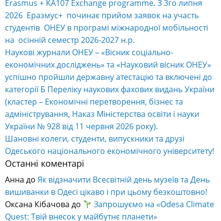
Erasmus + KA107 Exchange programme. З 3го липня
2026 Еразмус+ починає прийом заявок на участь
студентів ОНЕУ в програмі міжнародної мобільності
на осінній семестр 2026-2027 н.р.
Наукові журнали ОНЕУ – «Вісник соціально-
економічних досліджень» та «Науковий вісник ОНЕУ»
успішно пройшли державну атестацію та включені до
категорії Б Переліку наукових фахових видань України
(кластер – Економічні перетворення, бізнес та
адміністрування, Наказ Міністерства освіти і науки
України № 928 від 11 червня 2026 року).
Шановні колеги, студенти, випускники та друзі
Одеського національного економічного університету!
Останні коментарі
Анна
до
Як відзначити Всесвітній день музеїв та День
вишиванки в Одесі цікаво і при цьому безкоштовно!
Оксана Кібачова
до
Запрошуємо на «Odesa Climate
Quest: Твій внесок у майбутнє планети»