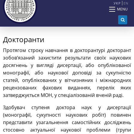
УКР
EN
MENU
Докторанти
Протягом строку навчання в докторантурі докторант
зобов’язаний захистити результати своїх наукових
досягнень у вигляді дисертації, або опублікованої
монографії, або наукової доповіді за сукупністю
статей, опублікованих у вітчизняних і міжнародних
рецензованих фахових виданнях, перелік яких
затверджується МОН, у спеціалізованій вченій раді.
Здобувач ступеня доктора наук у дисертації
(монографії, сукупності наукових робіт) повинен
представити узагальнення самостійних досліджень
стосовно актуальної наукової проблеми (групи