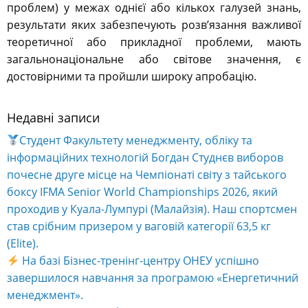
проблем) у межах однієї або кількох галузей знань,
результати яких забезпечують розв’язання важливої
теоретичної або прикладної проблеми, мають
загальнонаціональне або світове значення, є
достовірними та пройшли широку апробацію.
Недавні записи
Студент Факультету менеджменту, обліку та
інформаційних технологій Богдан Студнєв виборов
почесне друге місце на Чемпіонаті світу з тайського
боксу IFMA Senior World Championships 2026, який
проходив у Куала-Лумпурі (Малайзія). Наш спортсмен
став срібним призером у ваговій категорії 63,5 кг
(Elite).
На базі Бізнес-тренінг-центру ОНЕУ успішно
завершилося навчання за програмою «Енергетичний
менеджмент».