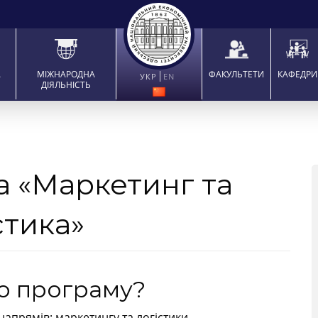
А
МІЖНАРОДНА
ФАКУЛЬТЕТИ
КАФЕДРИ
УКР
EN
ДІЯЛЬНІСТЬ
а «Маркетинг та
стика»
ю програму?
напрямів: маркетингу та логістики.