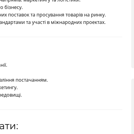
о бізнесу.
них поставок та просування товарів на ринку.
ндартами та участі в міжнародних проектах.
нії.
авління постачанням.
етингу.
редовищі.
ати: