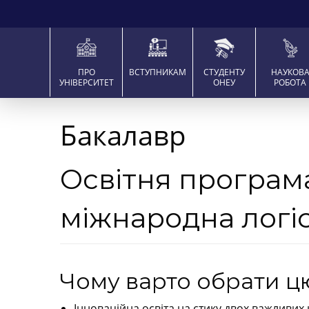
ПРО
ВСТУПНИКАМ
СТУДЕНТУ
НАУКОВ
УНІВЕРСИТЕТ
ОНЕУ
РОБОТА
Бакалавр
Освітня програм
міжнародна логі
Чому варто обрати ц
Інноваційна освіта на стику двох важливих 